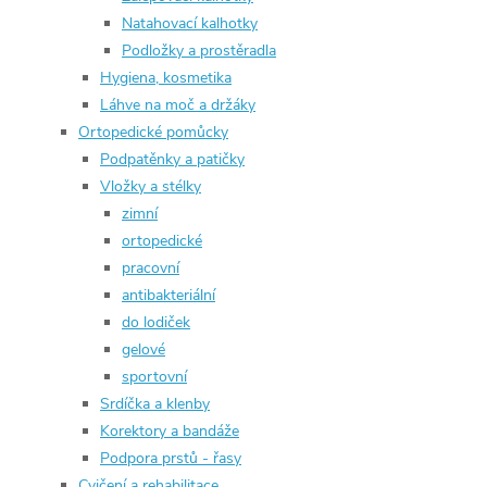
Natahovací kalhotky
Podložky a prostěradla
Hygiena, kosmetika
Láhve na moč a držáky
Ortopedické pomůcky
Podpatěnky a patičky
Vložky a stélky
zimní
ortopedické
pracovní
antibakteriální
do lodiček
gelové
sportovní
Srdíčka a klenby
Korektory a bandáže
Podpora prstů - řasy
Cvičení a rehabilitace