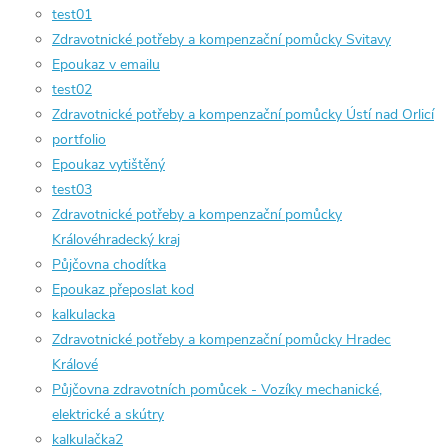
test01
Zdravotnické potřeby a kompenzační pomůcky Svitavy
Epoukaz v emailu
test02
Zdravotnické potřeby a kompenzační pomůcky Ústí nad Orlicí
portfolio
Epoukaz vytištěný
test03
Zdravotnické potřeby a kompenzační pomůcky
Královéhradecký kraj
Půjčovna chodítka
Epoukaz přeposlat kod
kalkulacka
Zdravotnické potřeby a kompenzační pomůcky Hradec
Králové
Půjčovna zdravotních pomůcek - Vozíky mechanické,
elektrické a skútry
kalkulačka2