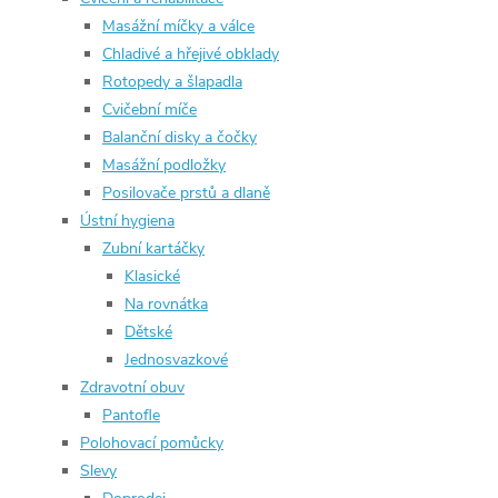
Masážní míčky a válce
Chladivé a hřejivé obklady
Rotopedy a šlapadla
Cvičební míče
Balanční disky a čočky
Masážní podložky
Posilovače prstů a dlaně
Ústní hygiena
Zubní kartáčky
Klasické
Na rovnátka
Dětské
Jednosvazkové
Zdravotní obuv
Pantofle
Polohovací pomůcky
Slevy