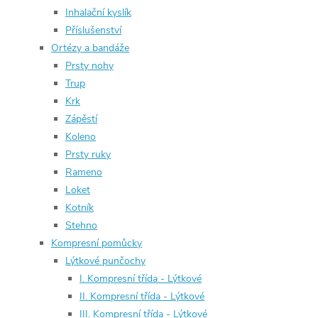
Inhalační kyslík
Příslušenství
Ortézy a bandáže
Prsty nohy
Trup
Krk
Zápěstí
Koleno
Prsty ruky
Rameno
Loket
Kotník
Stehno
Kompresní pomůcky
Lýtkové punčochy
I. Kompresní třída - Lýtkové
II. Kompresní třída - Lýtkové
III. Kompresní třída - Lýtkové