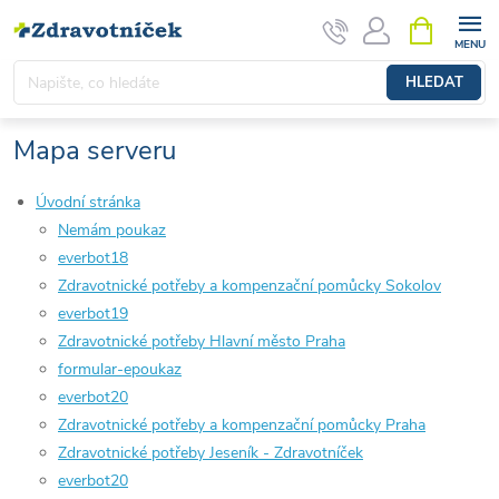
Přejít na obsah
NÁKUPNÍ 
HLEDAT
Mapa serveru
Úvodní stránka
Nemám poukaz
everbot18
Zdravotnické potřeby a kompenzační pomůcky Sokolov
everbot19
Zdravotnické potřeby Hlavní město Praha
formular-epoukaz
everbot20
Zdravotnické potřeby a kompenzační pomůcky Praha
Zdravotnické potřeby Jeseník - Zdravotníček
everbot20