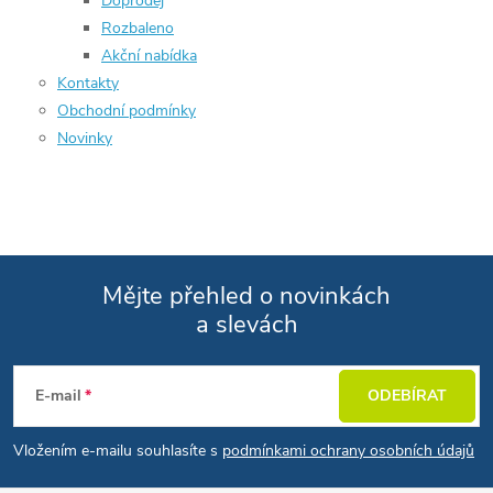
Doprodej
Rozbaleno
Akční nabídka
Kontakty
Obchodní podmínky
Novinky
Mějte přehled o novinkách
a slevách
Zápatí
E-mail
ODEBÍRAT
Vložením e-mailu souhlasíte s
podmínkami ochrany osobních údajů