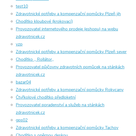
test10
Zdravotnické potřeby a kompenzační pomůcky Plzeň jih
Chodítko kloubové (krokovací)
Provozovatel internetového prodeje (eshopu) na webu
zdravotnicek.cz
vzp
Zdravotnické potřeby a kompenzační pomůcky Plzeň sever
Chodítko ,, Rollátor,,
Provozovatel půjčovny zdravotních pomůcek na stánkách
zdravotnicek.cz
bazar04
Zdravotnické potřeby a kompenzační pomůcky Rokycany
Čtyřkolové chodítko předloketní
Provozovatel poradenství a služeb na stánkách
zdravotnicek.cz
gps02
Zdravotnické potřeby a kompenzační pomůcky Tachov
Chodítko s opěrnou deskou