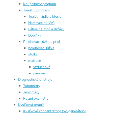
Koupelnový program
Toaletní program
Toaletní židle a křesla
Nástavce na WC
Láhve na moč a držáky
Doplňky
Polohovací lůžka a přísl.
polohovací lůžka
stolky
matrace
vzduchové
pěnové
Diagnostické přístroje
Tonometry
Teploměry
Pulzní oxymetry
Kyslíková terapie
Kyslíkové koncentrátory (oxygenerátory)