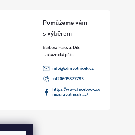
Barbora Fialová, DiS.
info
@
zdravotnicek.cz
+420605877793
https://www.facebook.co
m/zdravotnicek.cz/