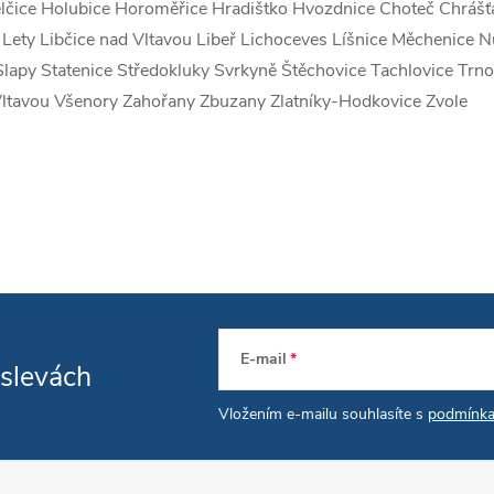
lčice Holubice Horoměřice Hradištko Hvozdnice Choteč Chrášťan
 Lety Libčice nad Vltavou Libeř Lichoceves Líšnice Měchenice
Slapy Statenice Středokluky Svrkyně Štěchovice Tachlovice Tr
Vltavou Všenory Zahořany Zbuzany Zlatníky-Hodkovice Zvole
E-mail
 slevách
Vložením e-mailu souhlasíte s
podmínka