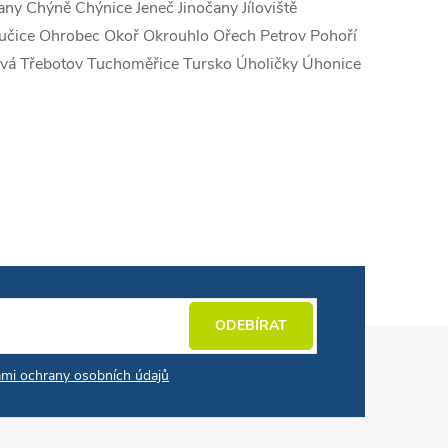
y Chýně Chýnice Jeneč Jinočany Jíloviště
 Nučice Ohrobec Okoř Okrouhlo Ořech Petrov Pohoří
nová Třebotov Tuchoměřice Tursko Úholičky Úhonice
ODEBÍRAT
mi ochrany osobních údajů