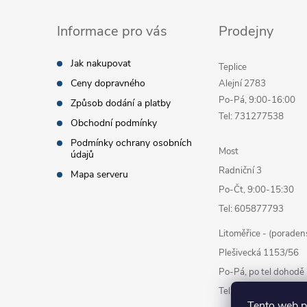
Informace pro vás
Prodejny
Jak nakupovat
Teplice
Ceny dopravného
Alejní 2783
Po-Pá, 9:00-16:00
Způsob dodání a platby
Tel: 731277538
Obchodní podmínky
Podmínky ochrany osobních
Most
údajů
Radniční 3
Mapa serveru
Po-Čt, 9:00-15:30
Tel: 605877793
Litoměřice - (poraden
Plešivecká 1153/56
Po-Pá, po tel dohodě
Tel: 777878338
Tento web p