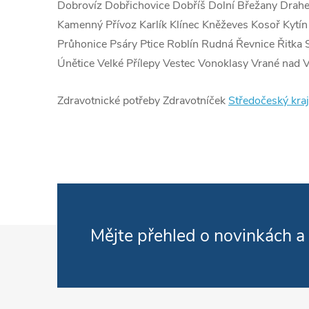
Dobrovíz Dobřichovice Dobříš Dolní Břežany Drahe
Kamenný Přívoz Karlík Klínec Kněževes Kosoř Kytín
Průhonice Psáry Ptice Roblín Rudná Řevnice Řitka 
Únětice Velké Přílepy Vestec Vonoklasy Vrané nad 
Zdravotnické potřeby Zdravotníček
Středočeský kraj
Zápatí
Mějte přehled o novinkách
a