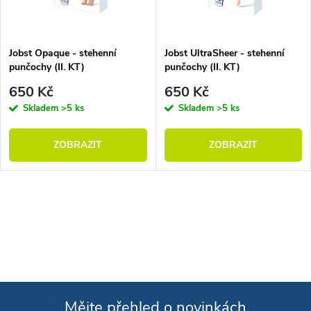
Jobst Opaque - stehenní
Jobst UltraSheer - stehenní
punčochy (II. KT)
punčochy (II. KT)
650 Kč
650 Kč
Skladem
>5 ks
Skladem
>5 ks
ZOBRAZIT
ZOBRAZIT
Ovládací prvky výpisu
Mějte přehled o novinkách