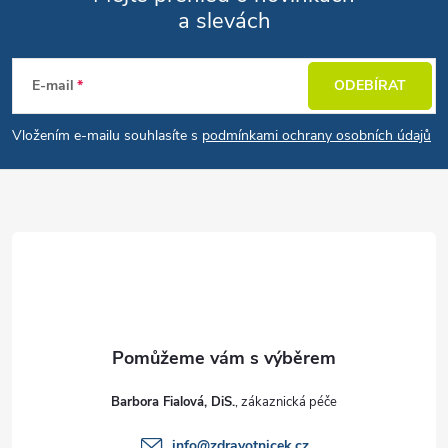
a slevách
Zápatí
E-mail
ODEBÍRAT
Vložením e-mailu souhlasíte s
podmínkami ochrany osobních údajů
Barbora Fialová, DiS.
info
@
zdravotnicek.cz