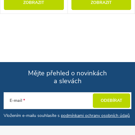
ZOBRAZIT
ZOBRAZIT
Ovládací prvky výpisu
Mějte přehled o novinkách
a slevách
Zápatí
E-mail
ODEBÍRAT
Vložením e-mailu souhlasíte s
podmínkami ochrany osobních údajů