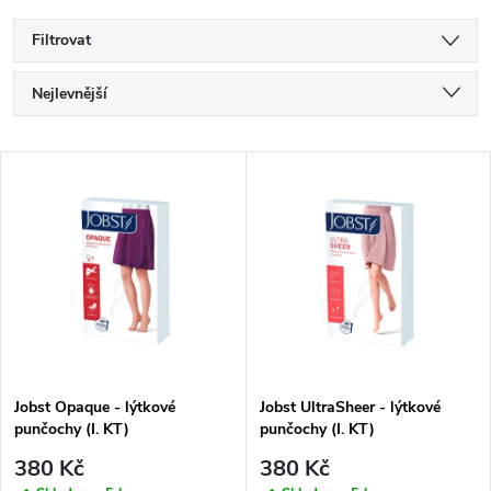
Filtrovat
Řazení produktů
Nejlevnější
Nejdražší
Výpis produktů
Nejprodávanější
Abecedně
Jobst Opaque - lýtkové
Jobst UltraSheer - lýtkové
punčochy (I. KT)
punčochy (I. KT)
380 Kč
380 Kč