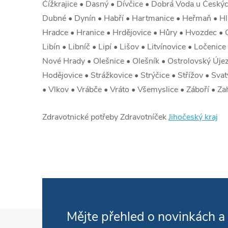
Čížkrajice • Dasný • Dívčice • Dobrá Voda u Český
Dubné • Dynín • Habří • Hartmanice • Heřmaň • Hla
Hradce • Hranice • Hrdějovice • Hůry • Hvozdec • C
Libín • Libníč • Lipí • Lišov • Litvínovice • Loče
Nové Hrady • Olešnice • Olešník • Ostrolovský Újez
Hodějovice • Strážkovice • Strýčice • Střížov • Svat
• Vlkov • Vrábče • Vráto • Všemyslice • Záboří • Zah
Zdravotnické potřeby Zdravotníček
Jihočeský kraj
Zápatí
Mějte přehled o novinkách
a