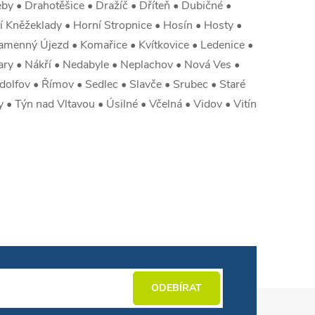
y • Drahotěšice • Dražíč • Dříteň • Dubičné •
 Kněžeklady • Horní Stropnice • Hosín • Hosty •
Kamenný Újezd • Komařice • Kvítkovice • Ledenice •
vary • Nákří • Nedabyle • Neplachov • Nová Ves •
dolfov • Římov • Sedlec • Slavče • Srubec • Staré
y • Týn nad Vltavou • Úsilné • Včelná • Vidov • Vitín
ODEBÍRAT