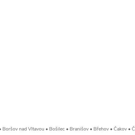
 Boršov nad Vltavou • Bošilec • Branišov • Břehov • Čakov • Č