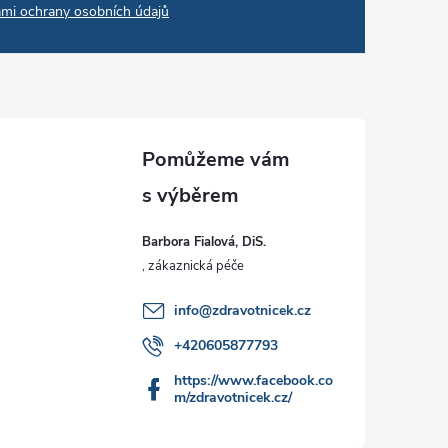
mi ochrany osobních údajů
Barbora Fialová, DiS.
info
@
zdravotnicek.cz
+420605877793
https://www.facebook.co
m/zdravotnicek.cz/