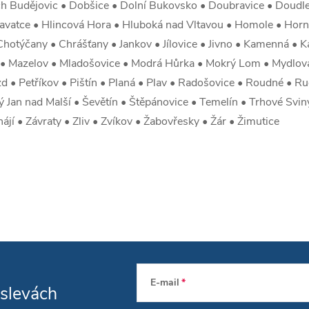
ch Budějovic • Dobšice • Dolní Bukovsko • Doubravice • Doudleb
vatce • Hlincová Hora • Hluboká nad Vltavou • Homole • Horní
hotýčany • Chrášťany • Jankov • Jílovice • Jivno • Kamenná • 
nice • Mazelov • Mladošovice • Modrá Hůrka • Mokrý Lom • Mydlo
d • Petříkov • Pištín • Planá • Plav • Radošovice • Roudné • Ru
ý Jan nad Malší • Ševětín • Štěpánovice • Temelín • Trhové Svin
ájí • Závraty • Zliv • Zvíkov • Žabovřesky • Žár • Žimutice
E-mail
 slevách