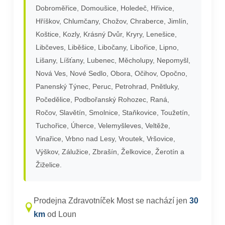
Dobroměřice, Domoušice, Holedeč, Hřivice,
Hříškov, Chlumčany, Chožov, Chraberce, Jimlín,
Koštice, Kozly, Krásný Dvůr, Kryry, Lenešice,
Libčeves, Liběšice, Libočany, Libořice, Lipno,
Lišany, Líšťany, Lubenec, Měcholupy, Nepomyšl,
Nová Ves, Nové Sedlo, Obora, Očihov, Opočno,
Panenský Týnec, Peruc, Petrohrad, Pnětluky,
Počedělice, Podbořanský Rohozec, Raná,
Ročov, Slavětín, Smolnice, Staňkovice, Toužetín,
Tuchořice, Úherce, Velemyšleves, Veltěže,
Vinařice, Vrbno nad Lesy, Vroutek, Vršovice,
Výškov, Zálužice, Zbrašín, Želkovice, Žerotín a
Žiželice.
Prodejna Zdravotníček Most se nachází jen
30
km
od Loun