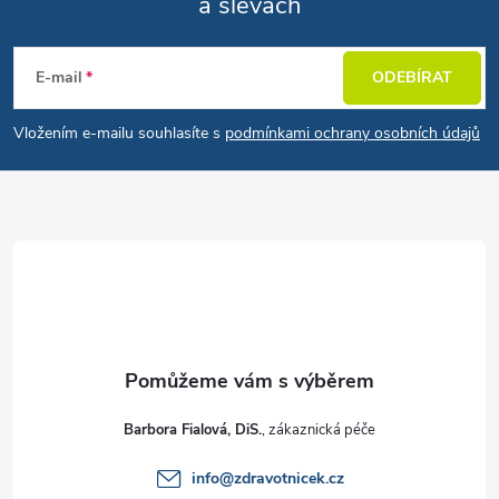
a slevách
Zápatí
E-mail
ODEBÍRAT
Vložením e-mailu souhlasíte s
podmínkami ochrany osobních údajů
Barbora Fialová, DiS.
info
@
zdravotnicek.cz