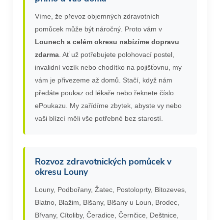
Víme, že převoz objemných zdravotních
pomůcek může být náročný. Proto vám v
Lounech a celém okresu nabízíme dopravu
zdarma
. Ať už potřebujete polohovací postel,
invalidní vozík nebo chodítko na pojišťovnu, my
vám je přivezeme až domů. Stačí, když nám
předáte poukaz od lékaře nebo řeknete číslo
ePoukazu. My zařídíme zbytek, abyste vy nebo
vaši blízcí měli vše potřebné bez starostí.
Rozvoz zdravotnických pomůcek v
okresu Louny
Louny, Podbořany, Žatec, Postoloprty, Bitozeves,
Blatno, Blažim, Blšany, Blšany u Loun, Brodec,
Břvany, Cítoliby, Čeradice, Černčice, Deštnice,