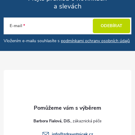
a slevách
Zápatí
E-mail
ODEBÍRAT
Vložením e-mailu souhlasíte s
podmínkami ochrany osobních údajů
Barbora Fialová, DiS.
info
@
zdravotnicek.cz