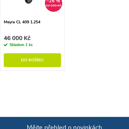
–26 %
62 900 Kč
Meyra CL 409 1.254
46 000 Kč
Skladem
1 ks
DO KOŠÍKU
Ovládací prvky výpisu
Mějte přehled o novinkách