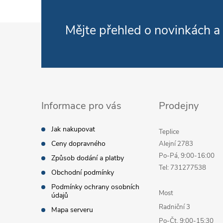
Zápatí
Mějte přehled o novinkách
a
Informace pro vás
Prodejny
Jak nakupovat
Teplice
Ceny dopravného
Alejní 2783
Po-Pá, 9:00-16:00
Způsob dodání a platby
Tel: 731277538
Obchodní podmínky
Podmínky ochrany osobních
Most
údajů
Radniční 3
Mapa serveru
Po-Čt, 9:00-15:30