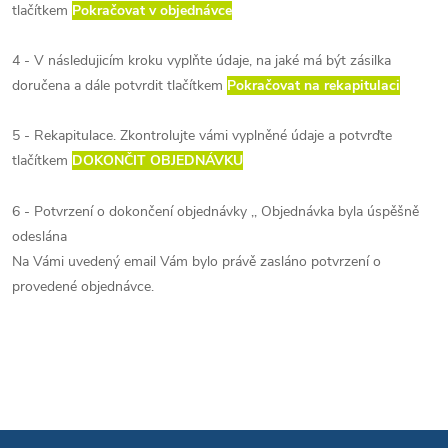
tlačítkem
Pokračovat v objednávce
4 - V následujicím kroku vyplňte údaje, na jaké má být zásilka
doručena a dále potvrdit tlačítkem
Pokračovat na rekapitulaci
5 - Rekapitulace. Zkontrolujte vámi vyplněné údaje a potvrďte
tlačítkem
DOKONČIT OBJEDNÁVKU
6 - Potvrzení o dokončení objednávky ,, Objednávka byla úspěšně
odeslána
Na Vámi uvedený email Vám bylo právě zasláno potvrzení o
provedené objednávce.