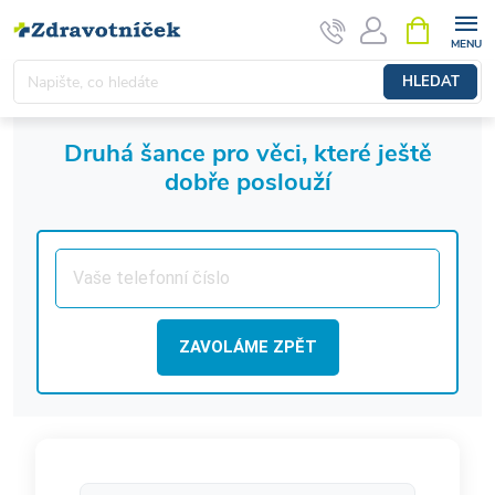
Přejít na obsah
NÁKUPNÍ 
HLEDAT
Druhá šance pro věci, které ještě
dobře poslouží
ZAVOLÁME ZPĚT