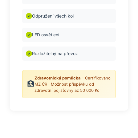
Odpružení všech kol
✓
LED osvětlení
✓
Rozložitelný na převoz
✓
Zdravotnická pomůcka
- Certifikováno
🏥
MZ ČR | Možnost příspěvku od
zdravotní pojišťovny až 50 000 Kč