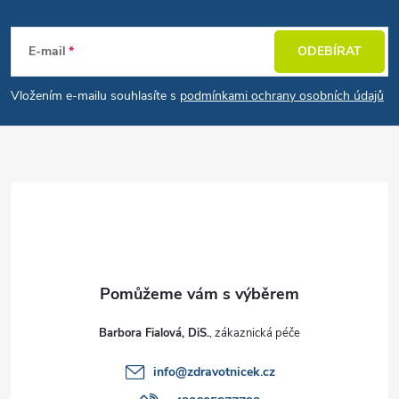
Zápatí
E-mail
ODEBÍRAT
Vložením e-mailu souhlasíte s
podmínkami ochrany osobních údajů
Barbora Fialová, DiS.
info
@
zdravotnicek.cz