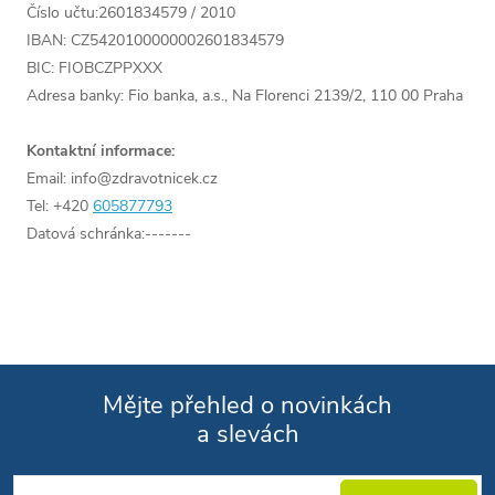
Číslo učtu:2601834579 / 2010
IBAN: CZ5420100000002601834579
BIC: FIOBCZPPXXX
Adresa banky: Fio banka, a.s., Na Florenci 2139/2, 110 00 Praha
Kontaktní informace:
Email: info@zdravotnicek.cz
Tel: +420
605877793
Datová schránka:-------
Mějte přehled o novinkách
a slevách
Zápatí