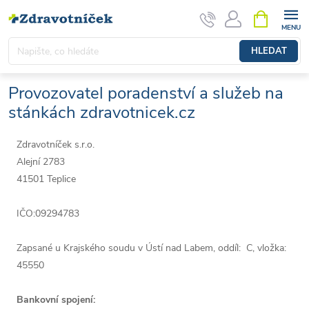
Přejít na obsah
NÁKUPNÍ 
HLEDAT
Provozovatel poradenství a služeb na
stánkách zdravotnicek.cz
Zdravotníček s.r.o.
Alejní 2783
41501 Teplice
IČO:09294783
Zapsané u Krajského soudu v Ústí nad Labem, oddíl: C, vložka:
45550
Bankovní spojení: