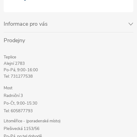
Informace pro vás
Prodejny
Teplice
Alejní 2783
Po-Pá, 9:00-16:00
Tel: 731277538
Most
Radniční 3
Po-Čt, 9:00-15:30
Tel: 605877793
Litoměřice - (poradenské místo)
Plešivecká 1153/56
Po-Pá, po tel dohodě