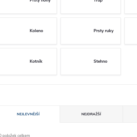
Prsty nohy
Trup
Koleno
Prsty ruky
Kotník
Stehno
azení produktů
NEJLEVNĚJŠÍ
NEJDRAŽŠÍ
0
položek celkem