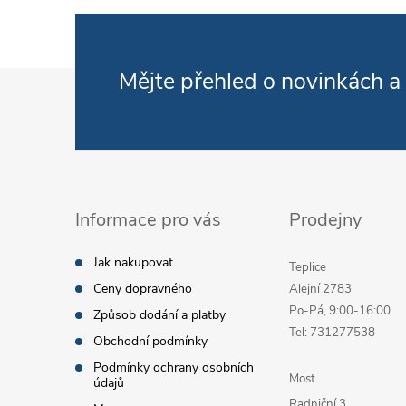
Zápatí
Mějte přehled o novinkách
a
Informace pro vás
Prodejny
Jak nakupovat
Teplice
Ceny dopravného
Alejní 2783
Po-Pá, 9:00-16:00
Způsob dodání a platby
Tel: 731277538
Obchodní podmínky
Podmínky ochrany osobních
Most
údajů
Radniční 3