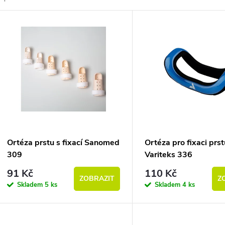
ýpis produktů
Ortéza prstu s fixací Sanomed
Ortéza pro fixaci prs
309
Variteks 336
91 Kč
110 Kč
ZOBRAZIT
Z
Skladem
5 ks
Skladem
4 ks