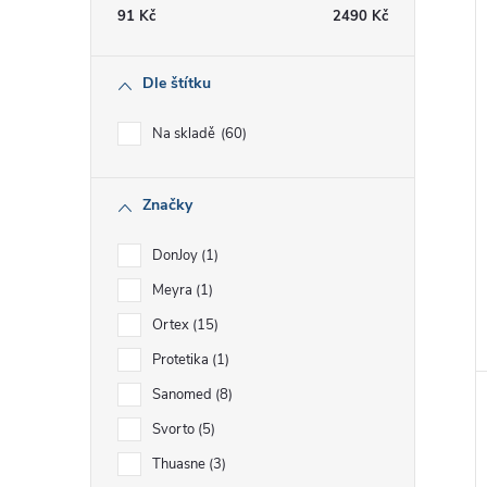
91
Kč
2490
Kč
Dle štítku
Na skladě
60
Značky
DonJoy
1
Meyra
1
Ortex
15
Protetika
1
Sanomed
8
Svorto
5
Thuasne
3