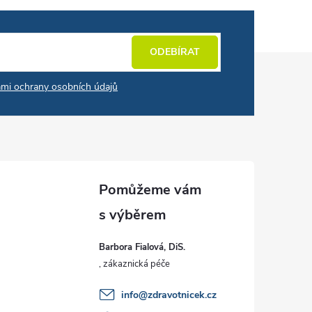
ODEBÍRAT
mi ochrany osobních údajů
Barbora Fialová, DiS.
info
@
zdravotnicek.cz