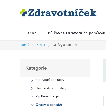
Přejít na obsah
Eshop
Půjčovna zdravotních pomůcek
Domů
Eshop
Ortézy a bandáže
Postranní panel
Přeskočit kategorie
Kategorie
Zdravotní pomůcky
Diagnostické přístroje
Kyslíková terapie
Ortézy a bandáže