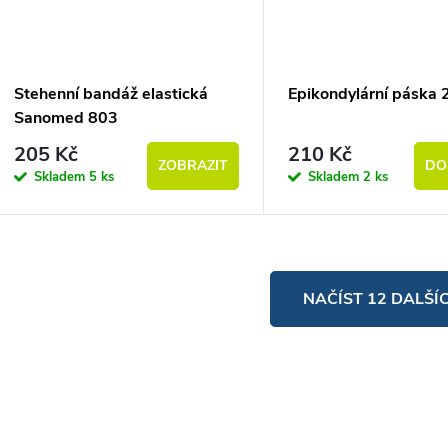
Stehenní bandáž elastická
Epikondylární páska 
Sanomed 803
205 Kč
210 Kč
ZOBRAZIT
DO
Skladem
5 ks
Skladem
2 ks
vládací prvky výpisu
NAČÍST 12 DALŠÍ