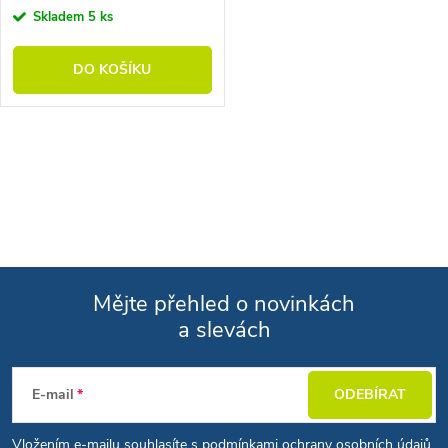
Skladem
5 ks
DO KOŠÍKU
Ovládací prvky výpisu
Mějte přehled o novinkách
a slevách
Zápatí
E-mail
ODEBÍRAT
Vložením e-mailu souhlasíte s
podmínkami ochrany osobních údajů