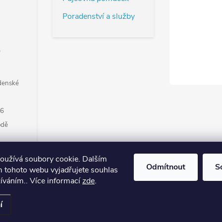
Poradenství a služby
0
adenské
56
odě
oužívá soubory cookie. Dalším
Odmítnout
S
 tohoto webu vyjadřujete souhlas
žíváním.. Více informací
zde
.
it nastavení cookies
í