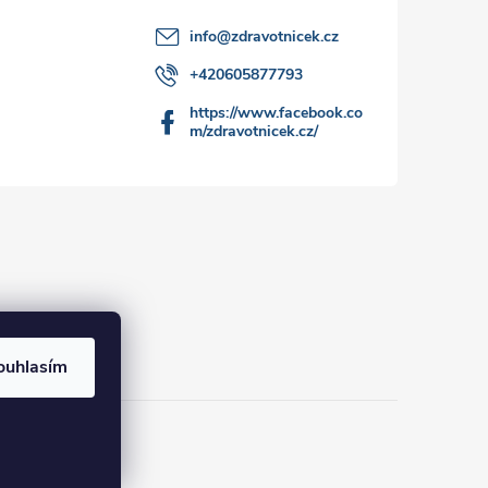
info
@
zdravotnicek.cz
+420605877793
https://www.facebook.co
m/zdravotnicek.cz/
ouhlasím