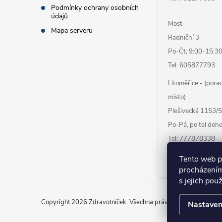
Podmínky ochrany osobních
údajů
Most
Mapa serveru
Radniční 3
Po-Čt, 9:00-15:3
Tel: 605877793
Litoměřice - (por
místo)
Plešivecká 1153/
Po-Pá, po tel doh
Tel: 777878338
Tento web p
procházením
s jejich pou
Copyright 2026
Zdravotníček
. Všechna práva vyhrazena.
Uprav
Nastaven