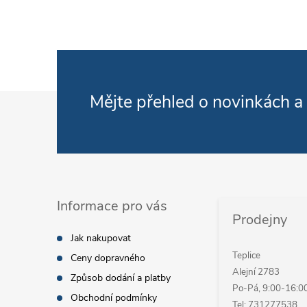
Zápatí
Mějte přehled o novinkách
a
Informace pro vás
Prodejny
Jak nakupovat
Teplice
Ceny dopravného
Alejní 2783
Způsob dodání a platby
Po-Pá, 9:00-16:0
Obchodní podmínky
Tel: 731277538