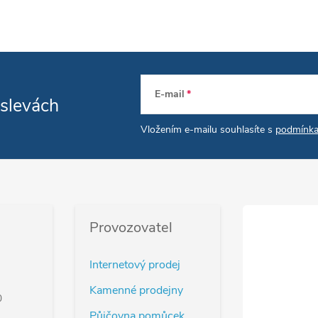
E-mail
 slevách
Vložením e-mailu souhlasíte s
podmínka
Provozovatel
Internetový prodej
Kamenné prodejny
0
Půjčovna pomůcek