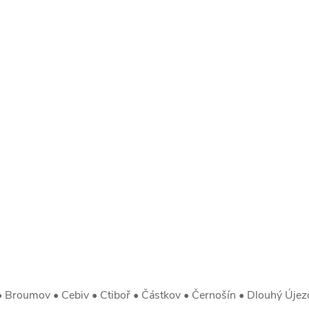
 Broumov • Cebiv • Ctiboř • Částkov • Černošín • Dlouhý Újezd