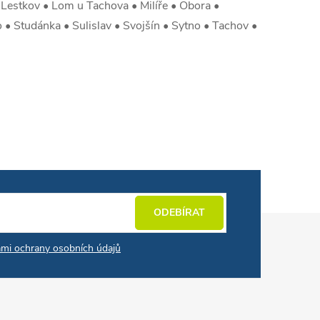
Lestkov • Lom u Tachova • Milíře • Obora •
 • Studánka • Sulislav • Svojšín • Sytno • Tachov •
ODEBÍRAT
mi ochrany osobních údajů