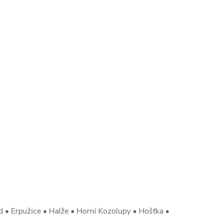
 • Erpužice • Halže • Horní Kozolupy • Hošťka •