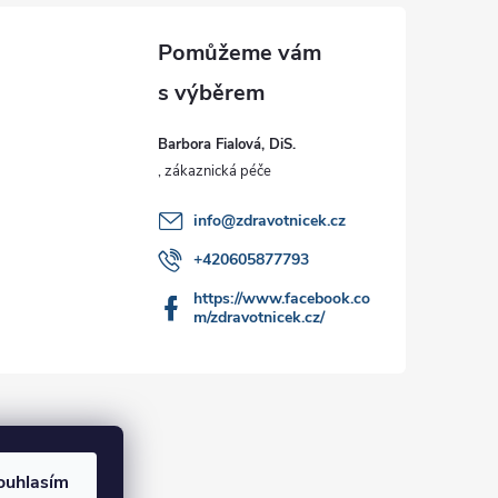
Barbora Fialová, DiS.
info
@
zdravotnicek.cz
+420605877793
https://www.facebook.co
m/zdravotnicek.cz/
ouhlasím