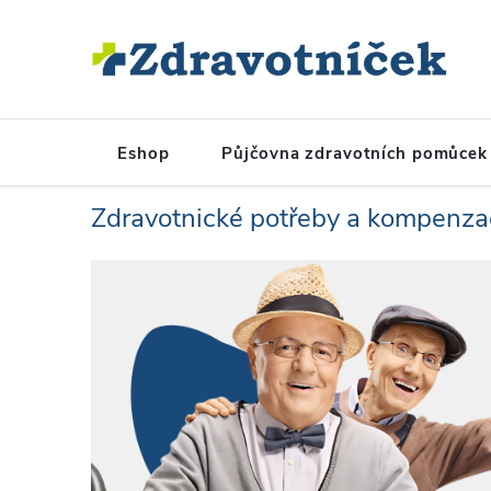
Přejít na obsah
Eshop
Půjčovna zdravotních pomůcek
Zdravotnické potřeby a kompenz