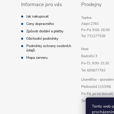
Informace pro vás
Prodejny
Jak nakupovat
Teplice
Ceny dopravného
Alejní 2783
Po-Pá, 9:00-16:00
Způsob dodání a platby
Tel: 731277538
Obchodní podmínky
Podmínky ochrany osobních
Most
údajů
Radniční 3
Mapa serveru
Po-Čt, 9:00-15:30
Tel: 605877793
Litoměřice - (poraden
Plešivecká 1153/56
Po-Pá, po tel dohodě
Tel: 777878338
Tento web p
procházením