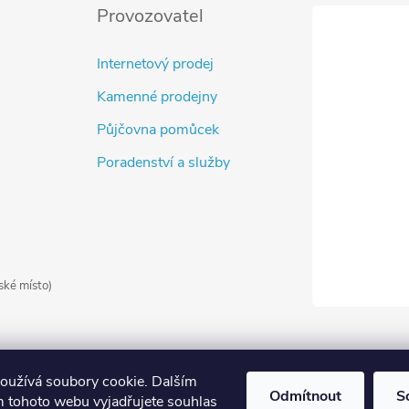
Provozovatel
Internetový prodej
Kamenné prodejny
Půjčovna pomůcek
Poradenství a služby
ské místo)
oužívá soubory cookie. Dalším
Odmítnout
S
 tohoto webu vyjadřujete souhlas