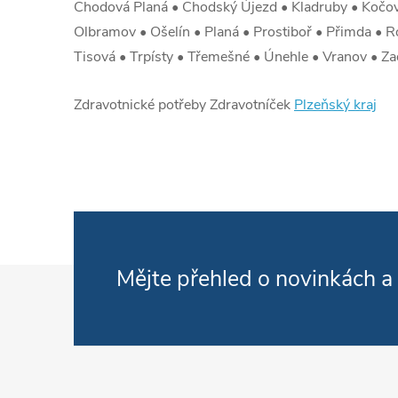
Chodová Planá • Chodský Újezd • Kladruby • Kočov 
Olbramov • Ošelín • Planá • Prostiboř • Přimda • Ro
Tisová • Trpísty • Třemešné • Únehle • Vranov • Z
Zdravotnické potřeby Zdravotníček
Plzeňský kraj
Zápatí
Mějte přehled o novinkách
a