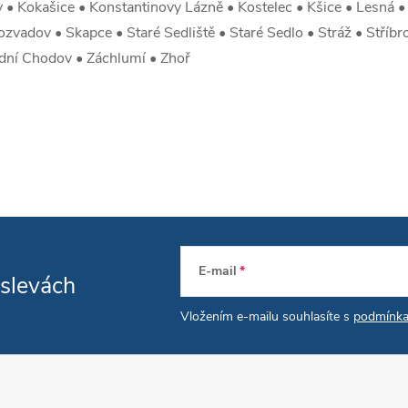
• Kokašice • Konstantinovy Lázně • Kostelec • Kšice • Lesná • 
zvadov • Skapce • Staré Sedliště • Staré Sedlo • Stráž • Stříbro
adní Chodov • Záchlumí • Zhoř
E-mail
 slevách
Vložením e-mailu souhlasíte s
podmínka