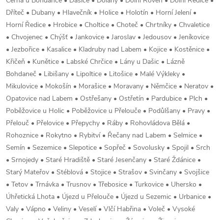
Černá u Bohdanče • Dašice • Dolany • Dolní Roveň • Dolní Ředice •
Dříteč • Dubany • Hlavečník • Holice • Holotín • Horní Jelení •
Horní Ředice • Hrobice • Choltice • Choteč • Chrtníky • Chvaletice
• Chvojenec • Chýšť • Jankovice • Jaroslav • Jedousov • Jeníkovice
• Jezbořice • Kasalice • Kladruby nad Labem • Kojice • Kostěnice •
Křičeň • Kunětice • Labské Chrčice • Lány u Dašic • Lázně
Bohdaneč • Libišany • Lipoltice • Litošice • Malé Výkleky •
Mikulovice • Mokošín • Morašice • Moravany • Němčice • Neratov •
Opatovice nad Labem • Ostřešany • Ostřetín • Pardubice • Plch •
Poběžovice u Holic • Poběžovice u Přelouče • Podůlšany • Pravy •
Přelouč • Přelovice • Přepychy • Ráby • Rohovládova Bělá •
Rohoznice • Rokytno • Rybitví • Řečany nad Labem • Selmice •
Semín • Sezemice • Slepotice • Sopřeč • Sovolusky • Spojil • Srch
• Srnojedy • Staré Hradiště • Staré Jesenčany • Staré Ždánice •
Starý Mateřov • Stéblová • Stojice • Strašov • Svinčany • Svojšice
• Tetov • Trnávka • Trusnov • Třebosice • Turkovice • Uhersko •
Úhřetická Lhota • Újezd u Přelouče • Újezd u Sezemic • Urbanice •
Valy • Vápno • Veliny • Veselí • Vlčí Habřina • Voleč • Vysoké