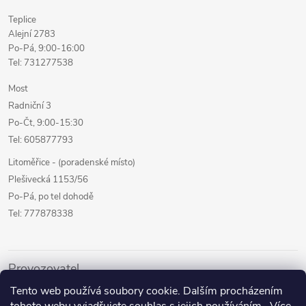
Teplice
Alejní 2783
Po-Pá, 9:00-16:00
Tel: 731277538
Most
Radniční 3
Po-Čt, 9:00-15:30
Tel: 605877793
Litoměřice - (poradenské místo)
Plešivecká 1153/56
Po-Pá, po tel dohodě
Tel: 777878338
Provozovatel
Tento web používá soubory cookie. Dalším procházením
Internetový prodej