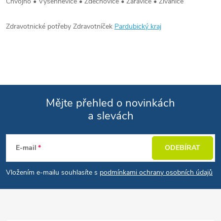
Chvojno • Vyšehněvice • Zdechovice • Žáravice • Živanice
Zdravotnické potřeby Zdravotníček
Pardubický kraj
Mějte přehled o novinkách
a slevách
Zápatí
E-mail
ODEBÍRAT
Vložením e-mailu souhlasíte s
podmínkami ochrany osobních údajů