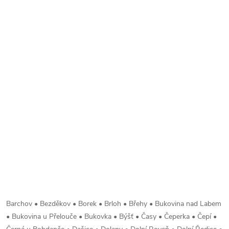
Barchov • Bezděkov • Borek • Brloh • Břehy • Bukovina nad Labem
• Bukovina u Přelouče • Bukovka • Býšť • Časy • Čeperka • Čepí •