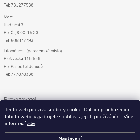
Tel: 731277538
Most
Radniční 3
Po-Čt, 9:00-15:30
Tel: 605877793
Litoměřice - (poradenské místo)
Plešivecká 1153/56
Po-Pá, po tel dohodě
Tel: 777878338
Provozovatel
Tento web používá soubory cookie. Dalším procházením
Internetový prodej
tohoto webu vyjadřujete souhlas s jejich používáním.. Více
Kamenné prodejny
informací
zde
.
Půjčovna pomůcek
Nastavení