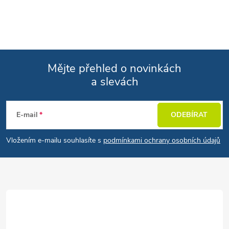
Mějte přehled o novinkách
a slevách
Zápatí
E-mail
ODEBÍRAT
Vložením e-mailu souhlasíte s
podmínkami ochrany osobních údajů