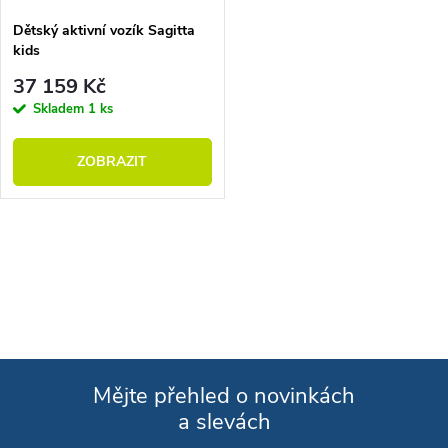
Dětský aktivní vozík Sagitta
kids
37 159 Kč
Skladem
1 ks
ZOBRAZIT
Ovládací prvky výpisu
Mějte přehled o novinkách
a slevách
Zápatí