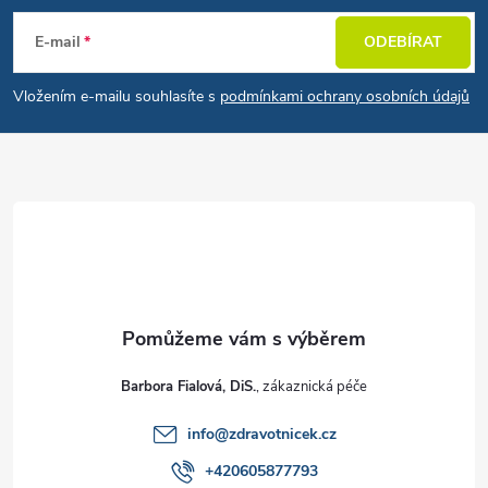
E-mail
ODEBÍRAT
Vložením e-mailu souhlasíte s
podmínkami ochrany osobních údajů
Barbora Fialová, DiS.
info
@
zdravotnicek.cz
+420605877793