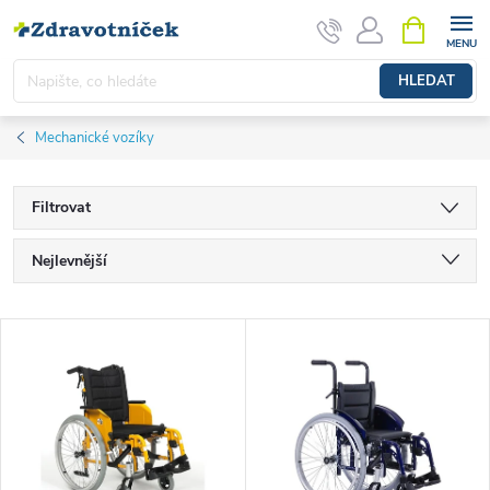
Přejít na obsah
NÁKUPNÍ 
HLEDAT
Mechanické vozíky
Filtrovat
Řazení produktů
Nejlevnější
Nejdražší
Výpis produktů
Nejprodávanější
Abecedně