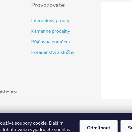
Provozovatel
Internetový prodej
Kamenné prodejny
Půjčovna pomůcek
Poradenství a služby
ské místo)
oužívá soubory cookie. Dalším
Odmítnout
S
 tohoto webu vyjadřujete souhlas