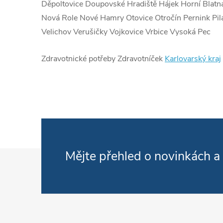
Děpoltovice Doupovské Hradiště Hájek Horní Blatn
Nová Role Nové Hamry Otovice Otročín Pernink Pil
Velichov Verušičky Vojkovice Vrbice Vysoká Pec
Zdravotnické potřeby Zdravotníček
Karlovarský kraj
Zápatí
Mějte přehled o novinkách
a