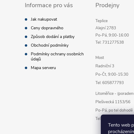
Informace pro vás
Prodejny
Jak nakupovat
Teplice
Ceny dopravného
Alejní 2783
Po-Pá, 9:00-16:00
Způsob dodání a platby
Tel: 731277538
Obchodní podmínky
Podmínky ochrany osobních
Most
údajů
Radniční 3
Mapa serveru
Po-Čt, 9:00-15:30
Tel: 605877793
Litoměřice - (poraden
Plešivecká 1153/56
Po-Pá, po tel dohodě
Tel: 777878338
Tento web p
procházením