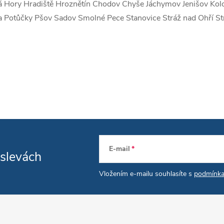
á Hory Hradiště Hroznětín Chodov Chyše Jáchymov Jenišov Kolo
a Potůčky Pšov Sadov Smolné Pece Stanovice Stráž nad Ohří St
E-mail
 slevách
Vložením e-mailu souhlasíte s
podmínka