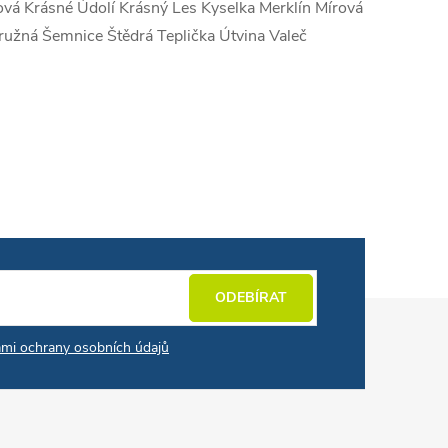
vá Krásné Údolí Krásný Les Kyselka Merklín Mírová
ružná Šemnice Štědrá Teplička Útvina Valeč
ODEBÍRAT
mi ochrany osobních údajů