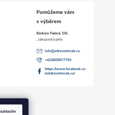
Barbora Fialová, DiS.
info
@
zdravotnicek.cz
+420605877793
https://www.facebook.co
m/zdravotnicek.cz/
ouhlasím