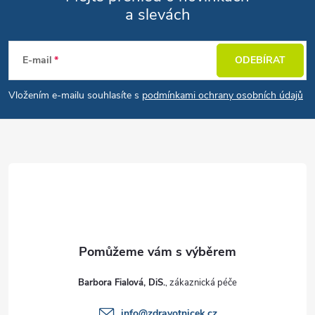
a slevách
Zápatí
E-mail
ODEBÍRAT
Vložením e-mailu souhlasíte s
podmínkami ochrany osobních údajů
Barbora Fialová, DiS.
info
@
zdravotnicek.cz