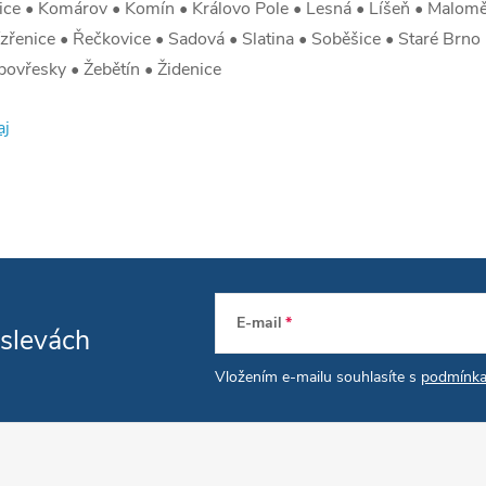
ovice • Komárov • Komín • Královo Pole • Lesná • Líšeň • Malo
řenice • Řečkovice • Sadová • Slatina • Soběšice • Staré Brno • 
bovřesky • Žebětín • Židenice
aj
E-mail
 slevách
Vložením e-mailu souhlasíte s
podmínka