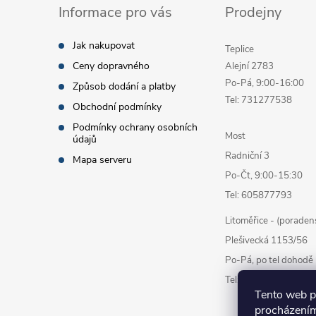
Informace pro vás
Prodejny
Jak nakupovat
Teplice
Ceny dopravného
Alejní 2783
Po-Pá, 9:00-16:00
Způsob dodání a platby
Tel: 731277538
Obchodní podmínky
Podmínky ochrany osobních
Most
údajů
Radniční 3
Mapa serveru
Po-Čt, 9:00-15:30
Tel: 605877793
Litoměřice - (poraden
Plešivecká 1153/56
Po-Pá, po tel dohodě
Tel: 777878338
Tento web p
procházením