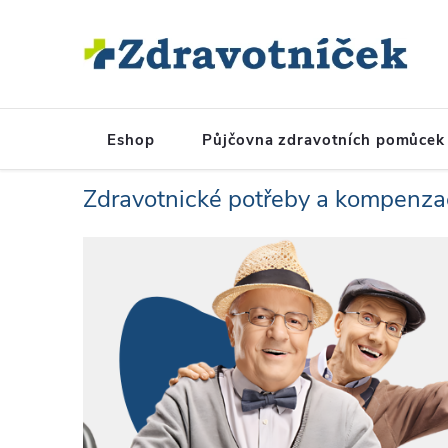
Přejít na obsah
Eshop
Půjčovna zdravotních pomůcek
Zdravotnické potřeby a kompenz