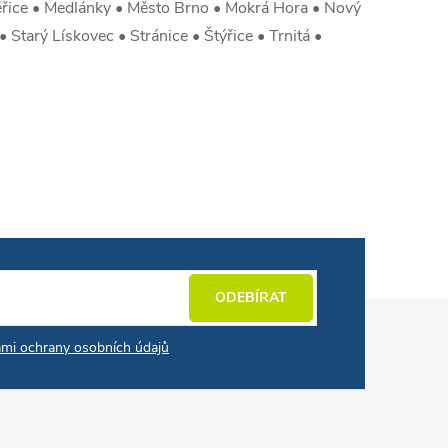
měřice • Medlánky • Město Brno • Mokrá Hora • Nový
Starý Lískovec • Stránice • Štýřice • Trnitá •
ODEBÍRAT
mi ochrany osobních údajů