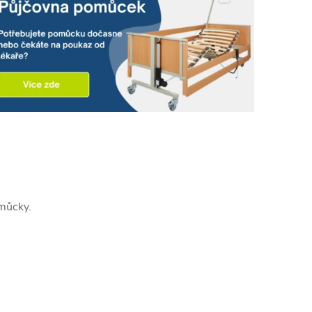
můcky.