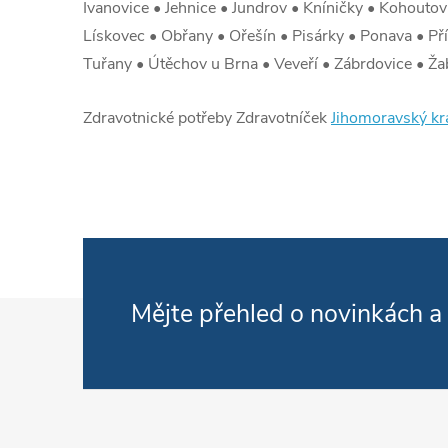
Ivanovice • Jehnice • Jundrov • Kníničky • Kohout
Lískovec • Obřany • Ořešín • Pisárky • Ponava • Příz
Tuřany • Útěchov u Brna • Veveří • Zábrdovice • Ža
Zdravotnické potřeby Zdravotníček
Jihomoravský kr
Zápatí
Mějte přehled o novinkách
a