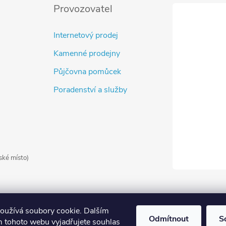
Provozovatel
Internetový prodej
Kamenné prodejny
Půjčovna pomůcek
Poradenství a služby
ské místo)
oužívá soubory cookie. Dalším
Odmítnout
S
 tohoto webu vyjadřujete souhlas