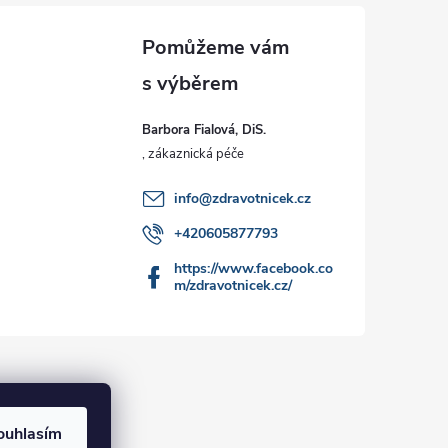
Barbora Fialová, DiS.
info
@
zdravotnicek.cz
+420605877793
https://www.facebook.co
m/zdravotnicek.cz/
ouhlasím