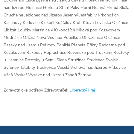
Bukovina u Čisté Bystrá nad Jizerou Čistá u Horek Harrachov Háje
nad Jizerou Holenice Horka u Staré Paky Horní Branná Hrubá Skála
Chuchelna Jablonec nad Jizerou Jesenný Jestřabí v Krkonoších
Kacanovy Karlovice Klokočí Košťálov Kruh Ktová Levínská Olešnice
Libštát Loučky Martinice v Krkonoších Mírová pod Kozákovem
Modřišice Mříčná Nová Ves nad Popelkou Ohrazenice Olešnice
Paseky nad Jizerou Peřimov Poniklá Přepeře Příkrý Radostná pod
Kozákovem Rakousy Roprachtice Rovensko pod Troskami Roztoky
u Jilemnice Roztoky u Semil Slaná Stružinec Studenec Svojek
Syřenov Tatobity Troskovice Veselá Víchová nad Jizerou Vítkovice
Všeň Vyskeř Vysoké nad Jizerou Záhoří Žernov
Zdravotnické potřeby Zdravotníček
Liberecký kraj