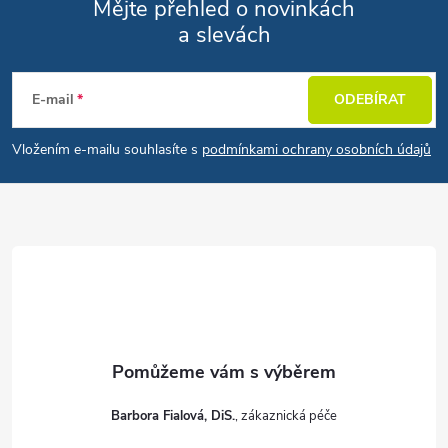
Mějte přehled o novinkách
a slevách
Zápatí
E-mail
ODEBÍRAT
Vložením e-mailu souhlasíte s
podmínkami ochrany osobních údajů
Barbora Fialová, DiS.