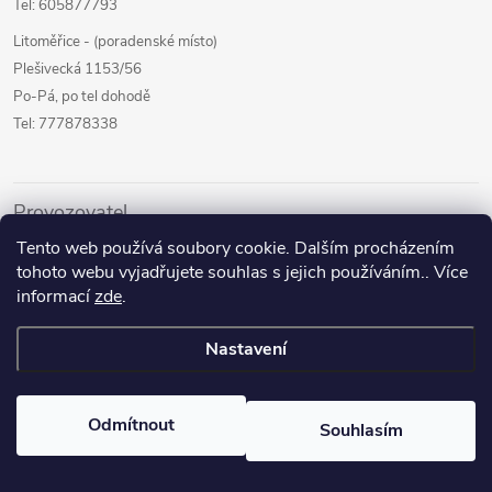
Tel: 605877793
Litoměřice - (poradenské místo)
Plešivecká 1153/56
Po-Pá, po tel dohodě
Tel: 777878338
Provozovatel
Tento web používá soubory cookie. Dalším procházením
Internetový prodej
tohoto webu vyjadřujete souhlas s jejich používáním.. Více
Kamenné prodejny
informací
zde
.
Půjčovna pomůcek
Nastavení
Poradenství a služby
Odmítnout
Souhlasím
Copyright 2026
Zdravotníček
. Všechna práva vyhrazena.
Upravit
nastavení cookies