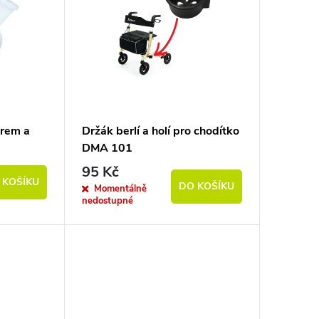
ěrem a
Držák berlí a holí pro chodítko
DMA 101
95 Kč
 KOŠÍKU
DO KOŠÍKU
Momentálně
nedostupné