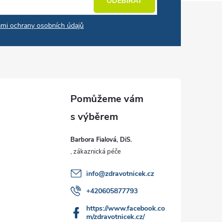
ODEBÍRAT
mi ochrany osobních údajů
Barbora Fialová, DiS.
info
@
zdravotnicek.cz
+420605877793
https://www.facebook.co
m/zdravotnicek.cz/