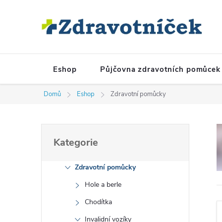
Přejít na obsah
Eshop
Půjčovna zdravotních pomůcek
Domů
Eshop
Zdravotní pomůcky
Postranní panel
Přeskočit kategorie
Kategorie
Zdravotní pomůcky
Hole a berle
Chodítka
Invalidní vozíky