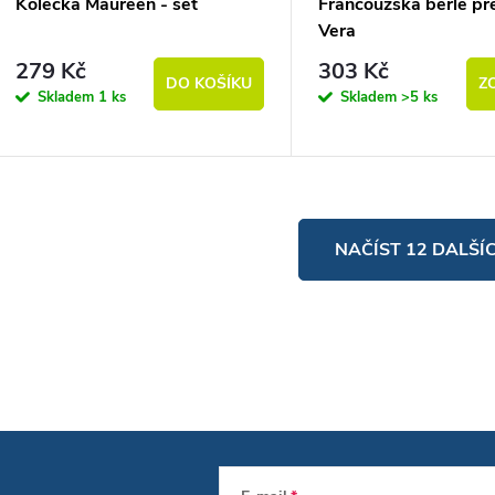
Kolečka Maureen - set
Francouzská berle př
Vera
279 Kč
303 Kč
DO KOŠÍKU
Z
Skladem
1 ks
Skladem
>5 ks
vládací prvky výpisu
NAČÍST 12 DALŠÍ