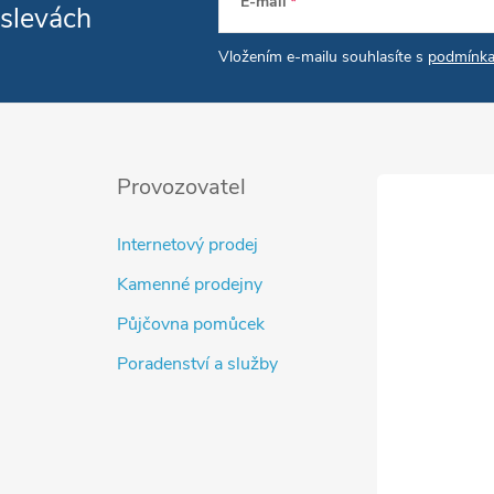
E-mail
 slevách
Vložením e-mailu souhlasíte s
podmínka
Provozovatel
Internetový prodej
Kamenné prodejny
Půjčovna pomůcek
Poradenství a služby