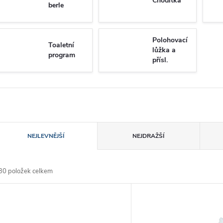
Chodítka
berle
Polohovací
Toaletní
lůžka a
program
přísl.
azení produktů
NEJLEVNĚJŠÍ
NEJDRAŽŠÍ
30
položek celkem
ýpis produktů