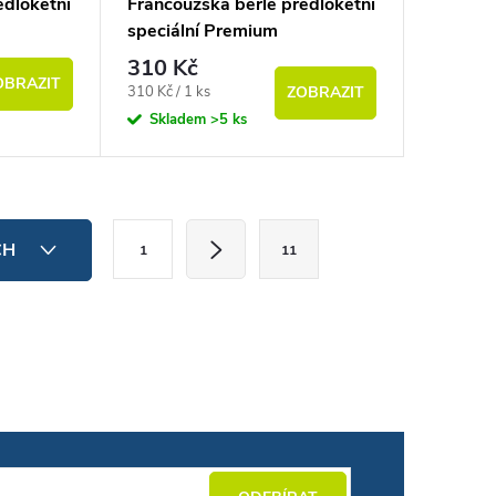
edloketní
Francouzská berle předloketní
speciální Premium
310 Kč
OBRAZIT
Měrná cena:
310 Kč / 1 ks
ZOBRAZIT
Skladem
>5 ks
Stránkování
CH
1
11