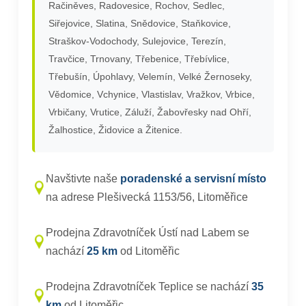
Račiněves, Radovesice, Rochov, Sedlec,
Siřejovice, Slatina, Snědovice, Staňkovice,
Straškov-Vodochody, Sulejovice, Terezín,
Travčice, Trnovany, Třebenice, Třebívlice,
Třebušín, Úpohlavy, Velemín, Velké Žernoseky,
Vědomice, Vchynice, Vlastislav, Vražkov, Vrbice,
Vrbičany, Vrutice, Záluží, Žabovřesky nad Ohří,
Žalhostice, Židovice a Žitenice.
Navštivte naše
poradenské a servisní místo
na adrese Plešivecká 1153/56, Litoměřice
Prodejna Zdravotníček Ústí nad Labem se
nachází
25 km
od Litoměřic
Prodejna Zdravotníček Teplice se nachází
35
km
od Litoměřic