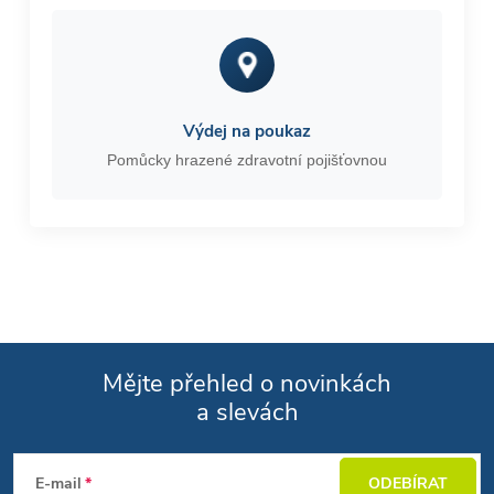
Výdej na poukaz
Pomůcky hrazené zdravotní pojišťovnou
Mějte přehled o novinkách
a slevách
Zápatí
E-mail
ODEBÍRAT