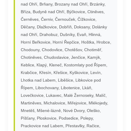
nad Ohří, Brňany, Brozany nad Ohří, Brzánky,
Bříza, Budyně nad Ohří, Býčkovice, Ctiněves,
Černěves, Černiv, Černouček, Čížkovice,
Děčany, Dlažkovice, Dobříň, Doksany, Dolánky
nad Ohří, Drahobuz, Dušníky, Evaň, Hlinná,
Horní Beřkovice, Horní Řepčice, Hoštka, Hrobce,
Chodouny, Chodovlice, Chotěšov, Chotiměř,
Chotiněves, Chudoslavice, Jenčice, Kamýk,
Keblice, Klapý, Kleneč, Kostomlaty pod Řípem,
Krabčice, Křesín, Křešice, Kyškovice, Levín,
Lhotka nad Labem, Liběšice, Libkovice pod
Řípem, Libochovany, Libotenice, Lkáň,
Lovečkovice, Lukavec, Malé Žernoseky, Malíč,
Martiněves, Michalovice, Miřejovice, Mlékojedy,
Mnetěš, Mšené-lázně, Nové Dvory, Oleško,
Píšťany, Ploskovice, Podsedice, Polepy,
Prackovice nad Labem, Přestavlky, Račice,