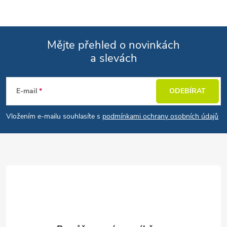
Mějte přehled o novinkách
a slevách
Zápatí
E-mail
ODEBÍRAT
Vložením e-mailu souhlasíte s
podmínkami ochrany osobních údajů