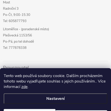
Most
Radniční 3
Po-Čt, 9:00-15:30
Tel: 605877793
Litoměřice - (poradenské místo)
Plešivecká 1153/56
Po-Pá, po tel dohodě
Tel: 777878338
Provozovatel
Tento web používá soubory cookie. Dalším procházením
Internetový prodej
tohoto webu vyjadřujete souhlas s jejich používáním.. Více
Kamenné prodejny
informací
zde
.
Půjčovna pomůcek
Nastavení
Poradenství a služby