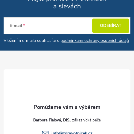
a slevách
Zápatí
E-mail
ODEBÍRAT
Vložením e-mailu souhlasíte s
podmínkami ochrany osobních údajů
Barbora Fialová, DiS.
info
@
zdravotnicek.cz