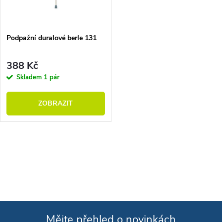
Podpažní duralové berle 131
388 Kč
Skladem
1 pár
ZOBRAZIT
Ovládací prvky výpisu
Mějte přehled o novinkách