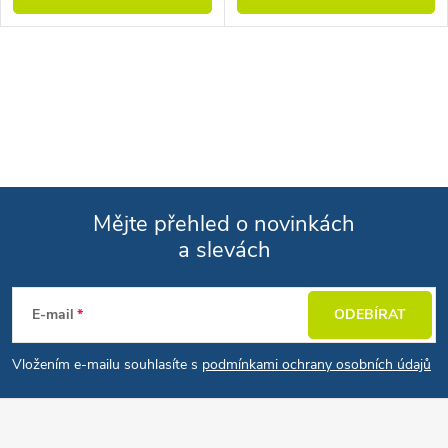
Ovládací prvky výpisu
Mějte přehled o novinkách
a slevách
Zápatí
E-mail
ODEBÍRAT
Vložením e-mailu souhlasíte s
podmínkami ochrany osobních údajů