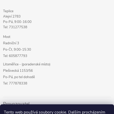
Teplice
Alejní 2783
Po-Pá, 9:00-16:00
Tel: 731277538
Most
Radniční 3
Po-Čt, 9:00-15:30
Tel: 605877793
Litoměřice - (poradenské místo)
Plešivecká 1153/56
Po-Pá, po tel dohodě
Tel: 777878338
Provozovatel
Tento web používá soubory cookie. Dalším procházením
Internetový prodej