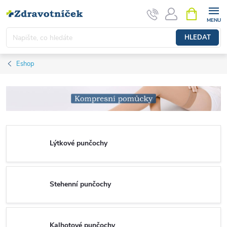
Přejít na obsah
NÁKUPNÍ 
HLEDAT
Eshop
Lýtkové punčochy
Stehenní punčochy
Kalhotové punčochy