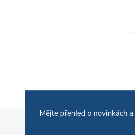
O
Zápatí
Mějte přehled o novinkách
a