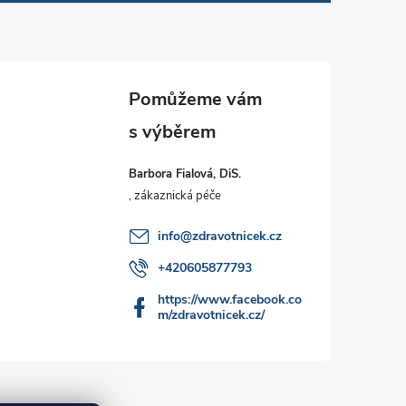
Barbora Fialová, DiS.
info
@
zdravotnicek.cz
+420605877793
https://www.facebook.co
m/zdravotnicek.cz/