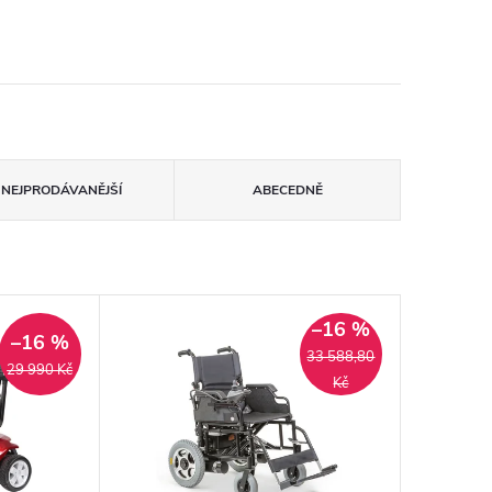
NEJPRODÁVANĚJŠÍ
ABECEDNĚ
–16 %
–16 %
33 588,80
29 990 Kč
Kč