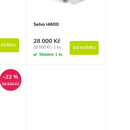
Selvo i4600
28 000 Kč
 KOŠÍKU
Měrná cena:
28 000 Kč / 1 ks
DO KOŠÍKU
Skladem
1 ks
–22 %
39 990 Kč