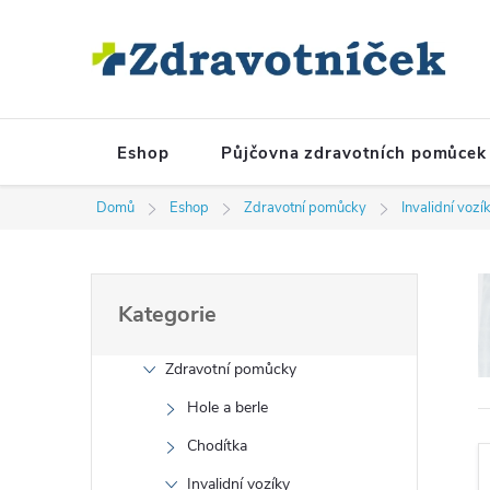
Přejít na obsah
Eshop
Půjčovna zdravotních pomůcek
Domů
Eshop
Zdravotní pomůcky
Invalidní vozí
Postranní panel
Přeskočit kategorie
Kategorie
Zdravotní pomůcky
Hole a berle
Chodítka
Invalidní vozíky