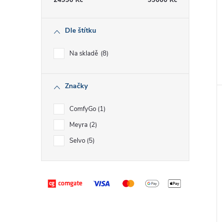
24990
Kč
99000
Kč
Dle štítku
Na skladě
8
Značky
ComfyGo
1
Meyra
2
Selvo
5