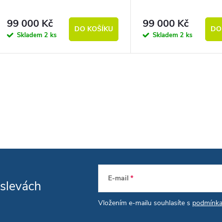
99 000 Kč
99 000 Kč
DO KOŠÍKU
DO
Skladem
2 ks
Skladem
2 ks
vládací prvky výpisu
E-mail
 slevách
Vložením e-mailu souhlasíte s
podmínka