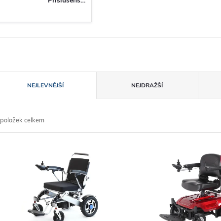
Příslušenství
azení produktů
NEJLEVNĚJŠÍ
NEJDRAŽŠÍ
položek celkem
ýpis produktů