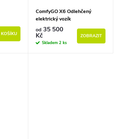
ComfyGO X6 Odlehčený
elektrický vozík
35 500
od
 KOŠÍKU
Kč
ZOBRAZIT
Skladem
2 ks