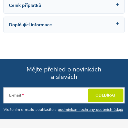
Ceník příplatků
Doplňující informace
Mějte přehled o novinkách
a slevách
Zápatí
E-mail
ODEBÍRAT
Vložením e-mailu souhlasíte s
podmínkami ochrany osobních údajů