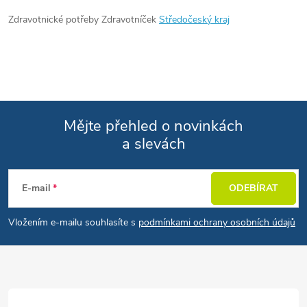
Zdravotnické potřeby Zdravotníček
Středočeský kraj
Mějte přehled o novinkách
a slevách
Zápatí
E-mail
ODEBÍRAT
Vložením e-mailu souhlasíte s
podmínkami ochrany osobních údajů