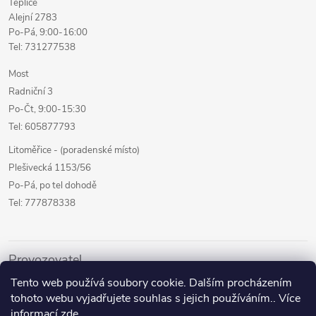
Teplice
Alejní 2783
Po-Pá, 9:00-16:00
Tel: 731277538
Most
Radniční 3
Po-Čt, 9:00-15:30
Tel: 605877793
Litoměřice - (poradenské místo)
Plešivecká 1153/56
Po-Pá, po tel dohodě
Tel: 777878338
Provozovatel
Tento web používá soubory cookie. Dalším procházením
Internetový prodej
tohoto webu vyjadřujete souhlas s jejich používáním.. Více
Kamenné prodejny
informací
zde
.