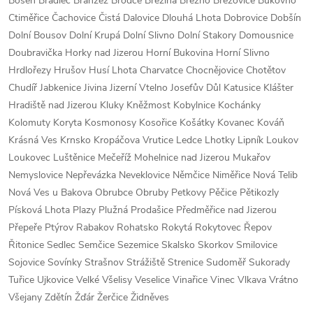
Boseň Bradlec Branžež Brodce Březina Březno Březovice Bukovno
Ctiměřice Čachovice Čistá Dalovice Dlouhá Lhota Dobrovice Dobšín
Dolní Bousov Dolní Krupá Dolní Slivno Dolní Stakory Domousnice
Doubravička Horky nad Jizerou Horní Bukovina Horní Slivno
Hrdlořezy Hrušov Husí Lhota Charvatce Chocnějovice Chotětov
Chudíř Jabkenice Jivina Jizerní Vtelno Josefův Důl Katusice Klášter
Hradiště nad Jizerou Kluky Kněžmost Kobylnice Kochánky
Kolomuty Koryta Kosmonosy Kosořice Košátky Kovanec Kováň
Krásná Ves Krnsko Kropáčova Vrutice Ledce Lhotky Lipník Loukov
Loukovec Luštěnice Mečeříž Mohelnice nad Jizerou Mukařov
Nemyslovice Nepřevázka Neveklovice Němčice Niměřice Nová Telib
Nová Ves u Bakova Obrubce Obruby Petkovy Pěčice Pětikozly
Písková Lhota Plazy Plužná Prodašice Předměřice nad Jizerou
Přepeře Ptýrov Rabakov Rohatsko Rokytá Rokytovec Řepov
Řitonice Sedlec Semčice Sezemice Skalsko Skorkov Smilovice
Sojovice Sovínky Strašnov Strážiště Strenice Sudoměř Sukorady
Tuřice Ujkovice Velké Všelisy Veselice Vinařice Vinec Vlkava Vrátno
Všejany Zdětín Žďár Žerčice Židněves