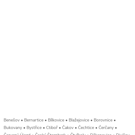
Benešov • Bernartice • Bílkovice • Blažejovice • Borovnice •
Bukovany • Bystřice • Ctiboř • Čakov • Čechtice • Čerčany •