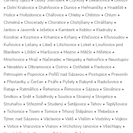
Červený Újezd • Český Šternberk • Čtyřkoly • Děkanovice • Divišov
• Dolní Kralovice • Drahňovice • Dunice • Heřmaničky • Hradiště •
Hulice • Hvězdonice • Chářovice • Chleby • Chlístov • Chlum •
Chmelná • Chocerady • Choratice • Chotýšany • Chrášťany •
Jankov • Javorník • Ješetice • Kamberk • Keblov • Kladruby •
Kondrac • Kozmice • Krhanice • Krňany • Křečovice • Křivsoudov •
Kuňovice • Lešany • Libež • Litichovice • Loket • Louňovice pod
Blaníkem • Lštění • Maršovice • Mezno • Miličín • Miřetice •
Mnichovice • Mrač • Načeradec • Nespeky • Netvořice • Neustupov
• Neveklov • Olbramovice • Ostrov • Ostředek • Pavlovice •
Petroupim • Popovice • Poříčí nad Sázavou • Postupice • Pravonín
• Přestavlky u Čerčan • Psáře • Pyšely • Rabyně • Radošovice •
Rataje • Ratměřice • Řehenice • Řimovice • Sázava • Slověnice •
Smilkov • Snět • Soběhrdy • Soutice • Stranný • Strojetice •
Struhařov • Střezimíř • Studený • Šetějovice • Tehov • Teplýšovice
• Tichonice • Tisem • Tomice • Trhový Štěpánov • Třebešice •
Týnec nad Sázavou • Václavice • Veliš • Vlašim • Vodslivy • Vojkov
• Votice • Vracovice • Vranov • Vrchotovy Janovice • Všechlapy •