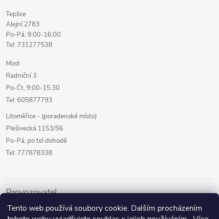
Teplice
Alejní 2783
Po-Pá, 9:00-16:00
Tel: 731277538
Most
Radniční 3
Po-Čt, 9:00-15:30
Tel: 605877793
Litoměřice - (poradenské místo)
Plešivecká 1153/56
Po-Pá, po tel dohodě
Tel: 777878338
Provozovatel
Tento web používá soubory cookie. Dalším procházením
Internetový prodej