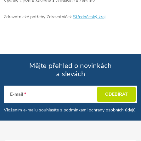
Vysoký Újezd • Xaverov • Zdislavice • Zvěstov
Zdravotnické potřeby Zdravotníček
Středočeský kraj
Mějte přehled o novinkách
a slevách
Zápatí
E-mail
ODEBÍRAT
Vložením e-mailu souhlasíte s
podmínkami ochrany osobních údajů