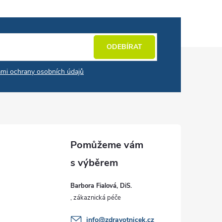
ODEBÍRAT
mi ochrany osobních údajů
Barbora Fialová, DiS.
info
@
zdravotnicek.cz