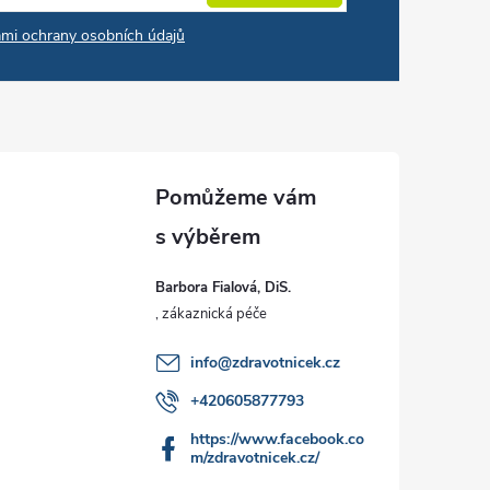
mi ochrany osobních údajů
Barbora Fialová, DiS.
info
@
zdravotnicek.cz
+420605877793
https://www.facebook.co
m/zdravotnicek.cz/