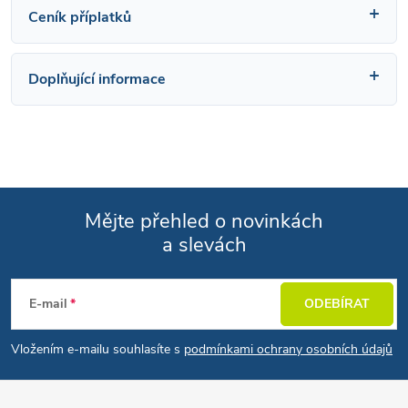
Ceník příplatků
Doplňující informace
Mějte přehled o novinkách
a slevách
Zápatí
E-mail
ODEBÍRAT
Vložením e-mailu souhlasíte s
podmínkami ochrany osobních údajů