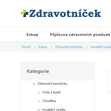
Přejít na obsah
Eshop
Půjčovna zdravotních pomůcek
Domů
Eshop
Zdravotní pomůcky
Invalidní vozí
Postranní panel
Přeskočit kategorie
Kategorie
Zdravotní pomůcky
Hole a berle
Chodítka
Invalidní vozíky