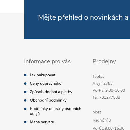
Zápatí
Mějte přehled o novinkách
a
Informace pro vás
Prodejny
Jak nakupovat
Teplice
Ceny dopravného
Alejní 2783
Po-Pá, 9:00-16:00
Způsob dodání a platby
Tel: 731277538
Obchodní podmínky
Podmínky ochrany osobních
Most
údajů
Radniční 3
Mapa serveru
Po-Čt, 9:00-15:30