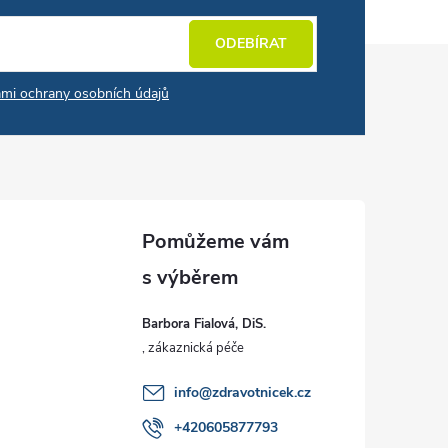
ODEBÍRAT
mi ochrany osobních údajů
Barbora Fialová, DiS.
info
@
zdravotnicek.cz
+420605877793