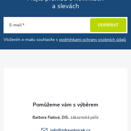
a slevách
Zápatí
E-mail
ODEBÍRAT
Vložením e-mailu souhlasíte s
podmínkami ochrany osobních údajů
Barbora Fialová, DiS.
info
@
zdravotnicek.cz