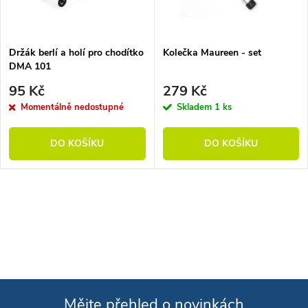
Držák berlí a holí pro chodítko
Kolečka Maureen - set
DMA 101
95 Kč
279 Kč
Momentálně nedostupné
Skladem
1 ks
DO KOŠÍKU
DO KOŠÍKU
Ovládací prvky výpisu
Mějte přehled o novinkách