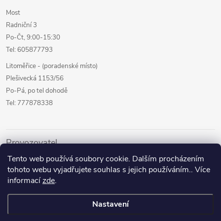
Most
Radniční 3
Po-Čt, 9:00-15:30
Tel: 605877793
Litoměřice - (poradenské místo)
Plešivecká 1153/56
Po-Pá, po tel dohodě
Tel: 777878338
Provozovatel
Tento web používá soubory cookie. Dalším procházením
Internetový prodej
tohoto webu vyjadřujete souhlas s jejich používáním.. Více
Kamenné prodejny
informací
zde
.
Půjčovna pomůcek
Nastavení
Poradenství a služby