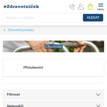
Přejít na obsah
NÁKUPNÍ 
HLEDAT
Zdravotní pomůcky
Příslušenství
Filtrovat
Řazení produktů
Nejlevnější