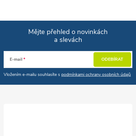
Mějte přehled o novinkách
a slevách
Zápatí
E-mail
ODEBÍRAT
Vložením e-mailu souhlasíte s
podmínkami ochrany osobních údajů