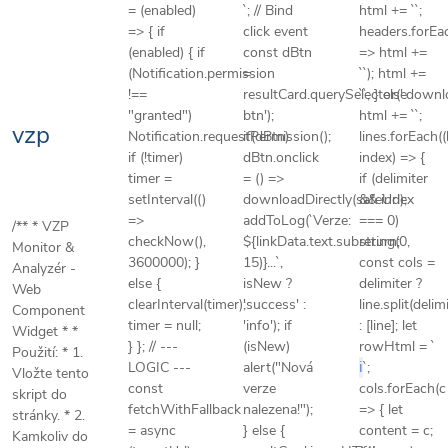
Přejít na obsah
= (enabled)
NÁKUPNÍ KOŠÍK
`; // Bind
html += ``;
=> { if
click event
headers.forEa
(enabled) { if
const dBtn
=> html +=
(Notification.permission
=
``); html +=
HLEDAT
!==
resultCard.querySelector('.down
``; } else
"granted")
btn');
html += ``;
vzp
Eshop
Notification.requestPermission();
if(dBtn)
lines.forEach((l
if (!timer)
dBtn.onclick
index) => {
timer =
= () =>
if (delimiter
Půjčovna
zdravotních
setInterval(()
downloadDirectly(safeUrl);
&& index
pomůcek
=>
addToLog(`Verze:
=== 0)
/** * VZP
checkNow(),
${linkData.text.substring(0,
return;
Monitor &
3600000); }
15)}...`,
const cols =
Výdej
Analyzér -
pomůcek
else {
isNew ?
delimiter ?
Web
na
clearInterval(timer);
'success' :
line.split(delim
poukaz
Component
timer = null;
'info'); if
: [line]; let
Widget * *
} }; // ---
(isNew)
rowHtml = `
Použití: * 1.
Bazarová
LOGIC ---
alert("Nová
ℹ️
`;
Vložte tento
nabídka
const
verze
cols.forEach(c
skript do
fetchWithFallback
nalezena!");
=> { let
stránky. * 2.
Kontakty
= async
} else {
content = c;
Kamkoliv do