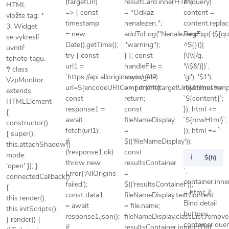
(targetUrl)
resultCard.innerHTML
if (query)
HTML
=> { const
= "Odkaz
content =
vložte tag:
*
Jak
timestamp
nenalezen.";
content.repla
nakupovat
3. Widget
= new
addToLog("Nenalezeno",
RegExp(`(${que
se vykreslí
Ceny
Date().getTime();
"warning");
^${}()|
dopravného
uvnitř
try { const
} }; const
[\]\\]/g,
tohoto tagu.
Způsob
url1 =
handleFile =
'\\$&')})`,
dodání
*/ class
a
`https://api.allorigins.win/get?
async (file)
'gi'), '$1');
VzpMonitor
platby
url=${encodeURIComponent(targetUrl)}&timestamp
=> { if (!file)
rowHtml +=
extends
Obchodní
const
return;
`${content}`;
HTMLElement
podmínky
response1 =
const
}); html +=
{
Podmínky
await
fileNameDisplay
`${rowHtml}`;
constructor()
ochrany
fetch(url1);
=
}); html += `
{ super();
osobních
if
$(('fileNameDisplay'));
údajů
this.attachShadow({
(!response1.ok)
const
mode:
Mapa
ℹ️
${h}
throw new
resultsContainer
serveru
'open' }); }
`;
Error('AllOrigins
=
connectedCallback()
container.in
failed');
$(('resultsContainer'));
{
= html; //
const data1
fileNameDisplay.textContent
this.render();
Bind detail
= await
= file.name;
this.initScripts();
buttons
response1.json();
fileNameDisplay.classList.remove(
} render() {
container.query
if
resultsContainer.innerHTML