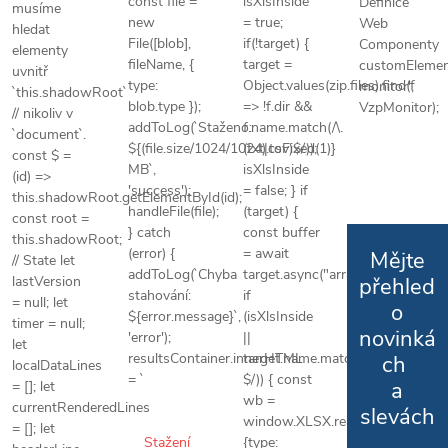
const file =
isXlsInside
Definice
musíme
new
= true;
Web
hledat
File([blob],
if(!target) {
Componenty
elementy
fileName, {
target =
customElement
uvnitř
type:
Object.values(zip.files).find(f
monitor',
`this.shadowRoot`
blob.type });
=> !f.dir &&
VzpMonitor);
// nikoliv v
addToLog(`Staženo:
f.name.match(/\.
`document`.
${(file.size/1024/1024).toFixed(1)}
(txt|csv)$/));
const $ =
MB`,
isXlsInside
(id) =>
'success');
= false; } if
this.shadowRoot.getElementById(id);
handleFile(file);
(target) {
const root =
} catch
const buffer
this.shadowRoot;
(error) {
= await
Mějte
// State let
addToLog(`Chyba
target.async("arraybuffer");
lastVersion
přehled
Zápatí
stahování:
if
= null; let
o
${error.message}`,
(isXlsInside
timer = null;
novinká
'error');
||
let
resultsContainer.innerHTML
target.name.match(/\.xls(x)?
ch
localDataLines
= `
$/)) { const
a
= []; let
wb =
currentRenderedLines
slevách
window.XLSX.read(buffer,
= []; let
Stažení
{type: