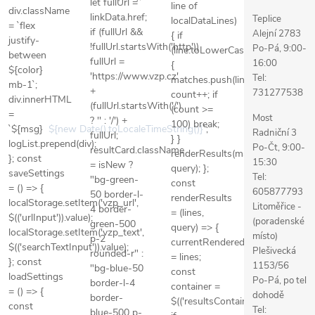
let fullUrl =
line of
div.className
linkData.href;
Teplice
localDataLines)
= `flex
if (fullUrl &&
Alejní 2783
{ if
justify-
!fullUrl.startsWith('http'))
Po-Pá, 9:00-
(line.toLowerCase().includes(quer
between
fullUrl =
16:00
{
${color}
'https://www.vzp.cz'
Tel:
matches.push(line);
mb-1`;
+
731277538
count++; if
div.innerHTML
(fullUrl.startsWith('/')
(count >=
=
Most
? '' : '/') +
100) break;
`
${msg}
${new Date().toLocaleTimeString()}
`;
Radniční 3
fullUrl;
} }
logList.prepend(div);
Po-Čt, 9:00-
resultCard.className
renderResults(matches,
}; const
15:30
= isNew ?
query); };
saveSettings
Tel:
"bg-green-
const
= () => {
605877793
50 border-l-
renderResults
localStorage.setItem('vzp_url',
Litoměřice -
4 border-
= (lines,
$(('urlInput')).value);
(poradenské
green-500
query) => {
localStorage.setItem('vzp_text',
místo)
p-2
currentRenderedLines
$(('searchTextInput')).value);
Plešivecká
rounded-r" :
= lines;
}; const
1153/56
"bg-blue-50
const
loadSettings
Po-Pá, po tel
border-l-4
container =
= () => {
dohodě
border-
$(('resultsContainer'));
const
Tel:
blue-500 p-