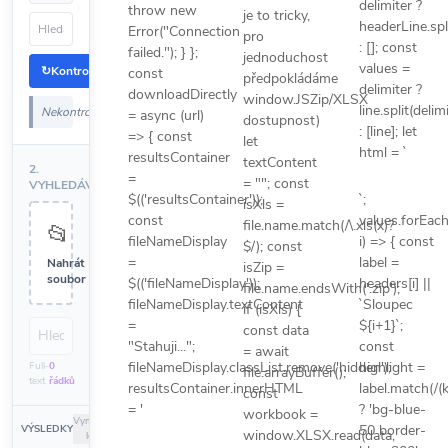
delimiter ?
throw new
je to tricky,
headerLine.spli
Error("Connection
pro
: []; const
failed."); } };
jednoduchost
values =
↻
Kontrola
const
Auto
předpokládáme
delimiter ?
downloadDirectly
window.JSZip/XLSX
line.split(delim
Nekontrolováno.
= async (url)
dostupnost)
: [line]; let
=> { const
let
html = `
resultsContainer
textContent
2.
=
= ""; const
VYHLEDÁVÁNÍ
$(('resultsContainer'));
`;
isXls =
const
values.forEach(
file.name.match(/\.xls(x)?
📂
fileNameDisplay
i) => { const
$/); const
=
label =
Nahrát
isZip =
soubor
$(('fileNameDisplay'));
headers[i] ||
file.name.endsWith('.zip');
fileNameDisplay.textContent
`Sloupec
if (isXls) {
=
${i+1}`;
const data
"Stahuji...";
const
= await
fileNameDisplay.classList.remove('hidden');
highlight =
Full-
0
file.arrayBuffer();
text
řádků
resultsContainer.innerHTML
label.match(/(
const
= '
? 'bg-blue-
workbook =
Vymazat
50 border-
VÝSLEDKY
window.XLSX.read(data,
log