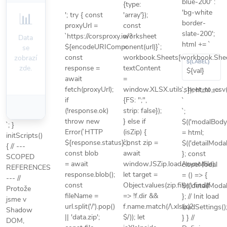
blue-200' :
{type:
'bg-white
📊
'; try { const
'array'});
border-
proxyUrl =
const
slate-200';
`https://corsproxy.io/?
worksheet
Data
html += `
${encodeURIComponent(url)}`;
=
se
const
workbook.Sheets[workbook.Shee
zobrazí
${LABEL}
zde.
response =
textContent
${val}
await
=
fetch(proxyUrl);
window.XLSX.utils.sheet_to_csv
`; }); html +=
if
{FS: ";",
`
(!response.ok)
strip: false});
`;
throw new
} else if
$(('modalBody
`; }
Error(`HTTP
(isZip) {
= html;
initScripts()
${response.status}`);
const zip =
$(('detailModal
{ // ---
const blob
await
}; const
SCOPED
= await
window.JSZip.loadAsync(file);
closeModal
REFERENCES
response.blob();
let target =
= () => {
--- //
const
Object.values(zip.files).find(f
$(('detailModal
Protože
fileName =
=> !f.dir &&
}; // Init load
jsme v
url.split('/').pop()
f.name.match(/\.xls(x)?
loadSettings()
Shadow
|| 'data.zip';
$/)); let
} } //
DOM,