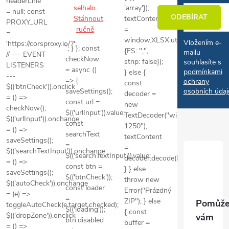
headerLine
×
Detail záznamu
selhalo.
'array'});
= null; const
ODEBÍRAT
E-mail
Stáhnout
textContent
PROXY_URL
ručně
=
=
window.XLSX.utils.sheet_to_csv
Vložením e-
'https://corsproxy.io/?';
`; } }; const
{FS: ";",
mailu
// --- EVENT
checkNow
strip: false});
souhlasíte s
LISTENERS
= async ()
podmínkami
} else {
---
=> {
ochrany
const
$(('btnCheck')).onclick
saveSettings();
osobních údaj
decoder =
= () =>
const url =
new
checkNow();
$(('urlInput')).value;
TextDecoder("windows-
$(('urlInput')).onchange
const
1250");
= () =>
searchText
textContent
saveSettings();
=
=
$(('searchTextInput')).onchange
$(('searchTextInput')).value;
decoder.decode(buffer);
= () =>
const btn =
} } else
saveSettings();
$(('btnCheck'));
throw new
$(('autoCheck')).onchange
const loader
Error("Prázdný
= (e) =>
=
ZIP"); } else
toggleAutoCheck(e.target.checked);
$(('loading'));
{ const
$(('dropZone')).onclick
btn.disabled
buffer =
= () =>