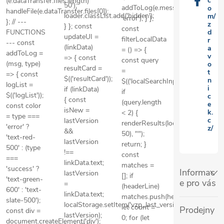
c
(e.dataTransfer.files.length)
50');
addToLog(e.message,
o
handleFile(e.dataTransfer.files[0]);
loader.classList.add('hidden');
m/
'error'); } };
}; // ---
z
} }; const
const
FUNCTIONS
d
updateUI =
filterLocalData
r
--- const
(linkData)
a
= () => {
addToLog =
v
=> { const
const query
(msg, type)
o
resultCard =
=
t
=> { const
$(('resultCard'));
n
$(('localSearchInput')).value.toL
logList =
i
if (linkData)
if
$(('logList'));
c
{ const
(query.length
e
const color
isNew =
k.
< 2) {
= type ===
c
lastVersion
renderResults(localDataLines.slic
'error' ?
z/
&&
50), "");
'text-red-
lastVersion
return; }
500' : (type
!==
const
===
linkData.text;
matches =
'success' ?
Informac
lastVersion
[]; if
'text-green-
e pro vás
=
(headerLine)
600' : 'text-
linkData.text;
matches.push(headerLine);
slate-500');
localStorage.setItem('vzp_last_version',
let count =
Prodejny
const div =
lastVersion);
0; for (let
document.createElement('div');