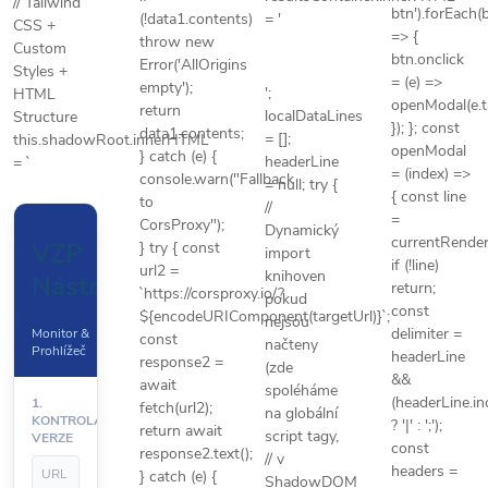
// Tailwind
btn').forEach(
(!data1.contents)
= '
CSS +
=> {
throw new
Custom
btn.onclick
Error('AllOrigins
Styles +
= (e) =>
empty');
';
HTML
openModal(e.ta
return
localDataLines
Structure
}); }; const
data1.contents;
= [];
this.shadowRoot.innerHTML
openModal
} catch (e) {
headerLine
= `
= (index) =>
console.warn("Fallback
= null; try {
{ const line
to
//
=
CorsProxy");
Dynamický
currentRender
VZP
} try { const
import
if (!line)
url2 =
knihoven
Nástroje
return;
`https://corsproxy.io/?
pokud
const
${encodeURIComponent(targetUrl)}`;
nejsou
delimiter =
Monitor &
const
načteny
Prohlížeč
headerLine
response2 =
(zde
&&
await
spoléháme
(headerLine.inc
1.
fetch(url2);
na globální
KONTROLA
? '|' : ';');
return await
script tagy,
VERZE
const
response2.text();
// v
headers =
} catch (e) {
ShadowDOM