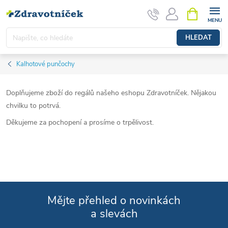
Přejít na obsah
NÁKUPNÍ 
HLEDAT
Kalhotové punčochy
Doplňujeme zboží do regálů našeho eshopu Zdravotníček. Nějakou
chvilku to potrvá.
Děkujeme za pochopení a prosíme o trpělivost.
Mějte přehled o novinkách
a slevách
Zápatí