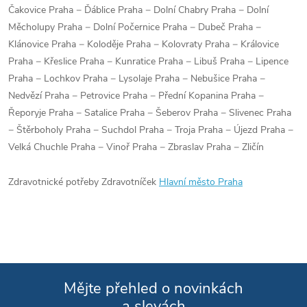
Čakovice Praha − Ďáblice Praha − Dolní Chabry Praha − Dolní
Měcholupy Praha − Dolní Počernice Praha − Dubeč Praha −
Klánovice Praha − Koloděje Praha − Kolovraty Praha − Královice
Praha − Křeslice Praha − Kunratice Praha − Libuš Praha − Lipence
Praha − Lochkov Praha − Lysolaje Praha − Nebušice Praha −
Nedvězí Praha − Petrovice Praha − Přední Kopanina Praha −
Řeporyje Praha − Satalice Praha − Šeberov Praha − Slivenec Praha
− Štěrboholy Praha − Suchdol Praha − Troja Praha − Újezd Praha −
Velká Chuchle Praha − Vinoř Praha − Zbraslav Praha − Zličín
Zdravotnické potřeby Zdravotníček
Hlavní město Praha
Mějte přehled o novinkách
a slevách