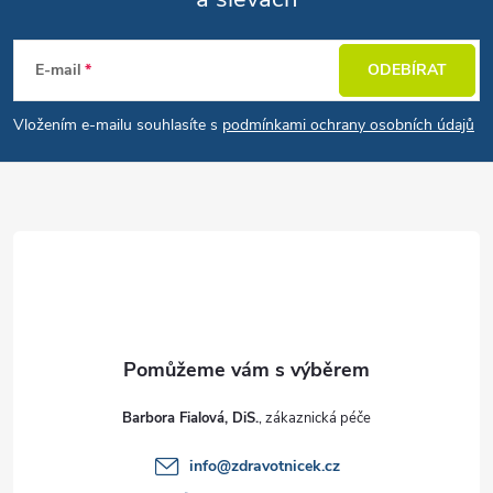
Zápatí
E-mail
ODEBÍRAT
Vložením e-mailu souhlasíte s
podmínkami ochrany osobních údajů
Barbora Fialová, DiS.
info
@
zdravotnicek.cz