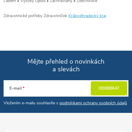
Labem • Vysoký Újezd • Zachrašťany • Zdechovice
Zdravotnické potřeby Zdravotníček
Královéhradecký kraj
Mějte přehled o novinkách
a slevách
Zápatí
E-mail
ODEBÍRAT
Vložením e-mailu souhlasíte s
podmínkami ochrany osobních údajů