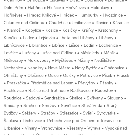
• Černilov • Černožice • Čistěves • Divec • Dobřenice • Dohalice •
Dolní Přím • Habřina • Hlušice • Hněvčeves • Holohlavy •
Hořiněves • Hradec Králové • Hrádek • Humburky • Hvozdnice •
Chlumec nad Cidlinou • Chudeřice • Jeníkovice • Jílovice • Káranice
• Klamoš • Kobylice • Kosice • Kosičky • Králíky • Kratonohy •
Kunčice • Ledce • Lejšovka • Lhota pod Libčany • Libčany •
Libníkovice • Librantice • Libřice • Lišice • Lodín • Lochenice •
Lovčice • Lužany • Lužec nad Cidlinou • Máslojedy • Měník •
Mlékosrby • Mokrovousy • Myštěves • Mžany • Neděliště •
Nechanice • Nepolisy • Nové Město • Nový Bydžov • Obědovice •
Ohnišťany • Olešnice • Osice • Osičky • Petrovice • Písek • Prasek
• Praskačka • Předměřice nad Labem • Převýšov • Pšánky •
Puchlovice • Račice nad Trotinou • Radíkovice • Radostov •
Roudnice • Sadová • Sendražice • Skalice • Skřivany • Sloupno •
Smidary • Smiřice • Smržov • Sovětice • Stará Voda • Starý
Bydžov • Stěžery • Stračov • Střezetice • Světí • Syrovátka •
Šaplava • Těchlovice • Třebechovice pod Orebem • Třesovice •
Urbanice • Vinary • Vrchovnice • Všestary • Výrava • Vysoká nad