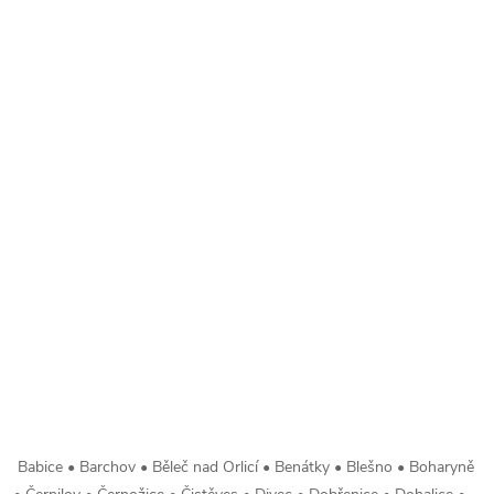
Babice • Barchov • Běleč nad Orlicí • Benátky • Blešno • Boharyně