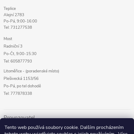
Teplice
Alejní 2783
Po-Pá, 9:00-16:00
Tel: 731277538
Most
Radniční 3
Po-Čt, 9:00-15:30
Tel: 605877793
Litoměřice - (poradenské místo)
Plešivecká 1153/56
Po-Pá, po tel dohodě
Tel: 777878338
Provozovatel
Tento web používá soubory cookie. Dalším procházením
Internetový prodej