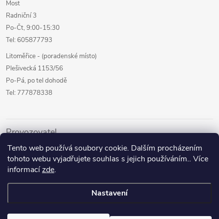
Most
Radniční 3
Po-Čt, 9:00-15:30
Tel: 605877793
Litoměřice - (poradenské místo)
Plešivecká 1153/56
Po-Pá, po tel dohodě
Tel: 777878338
Provozovatel
Tento web používá soubory cookie. Dalším procházením
Internetový prodej
tohoto webu vyjadřujete souhlas s jejich používáním.. Více
Kamenné prodejny
informací
zde
.
Půjčovna pomůcek
Nastavení
Poradenství a služby