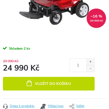
–16 %
29 990 Kč
Skladem
2 ks
29 990 Kč
24 990 Kč
Měrná cena:
VLOŽIT DO KOŠÍKU
Dotaz k produktu
Hlídací pes
Sdílet