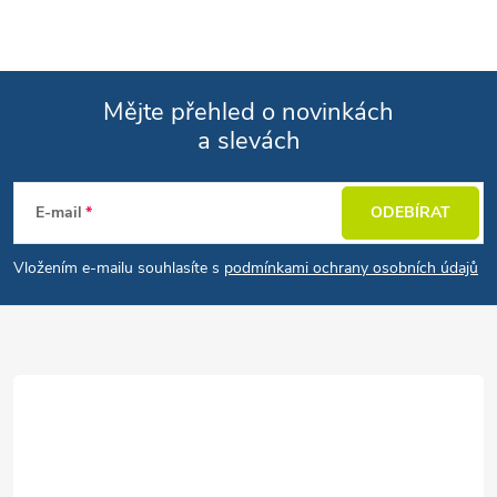
Mějte přehled o novinkách
a slevách
Zápatí
E-mail
ODEBÍRAT
Vložením e-mailu souhlasíte s
podmínkami ochrany osobních údajů