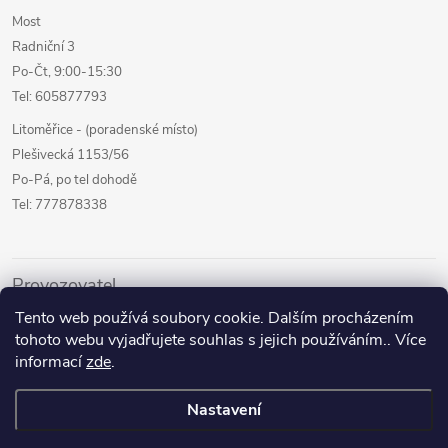
Most
Radniční 3
Po-Čt, 9:00-15:30
Tel: 605877793
Litoměřice - (poradenské místo)
Plešivecká 1153/56
Po-Pá, po tel dohodě
Tel: 777878338
Provozovatel
Tento web používá soubory cookie. Dalším procházením
Internetový prodej
tohoto webu vyjadřujete souhlas s jejich používáním.. Více
Kamenné prodejny
informací
zde
.
Půjčovna pomůcek
Nastavení
Poradenství a služby