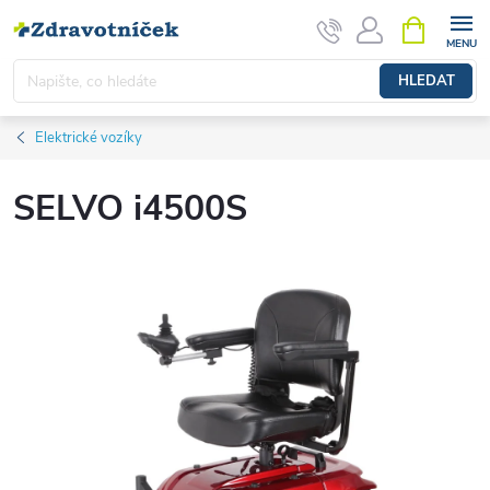
Přejít na obsah
NÁKUPNÍ 
HLEDAT
Elektrické vozíky
SELVO i4500S