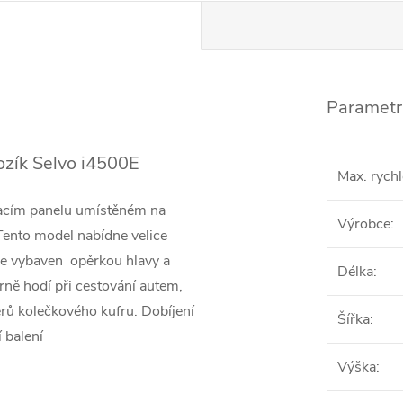
Parametr
vozík Selvo i4500E
Max. rychl
dacím panelu umístěném na
Výrobce
:
 Tento model nabídne velice
e vybaven opěrkou hlavy a
Délka
:
ě hodí při cestování autem,
ěrů kolečkového kufru. Dobíjení
Šířka
:
 balení
Výška
: