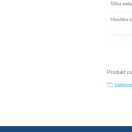
Šířka sed
Hloubka s
Výška sed
Produkt na
Elektric