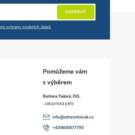
ODEBÍRAT
mi ochrany osobních údajů
Barbora Fialová, DiS.
info
@
zdravotnicek.cz
+420605877793