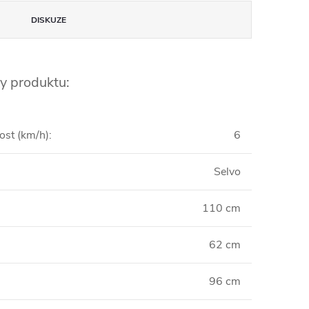
DISKUZE
y produktu:
ost (km/h)
:
6
Selvo
110 cm
62 cm
96 cm