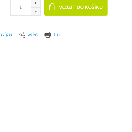
VLOŽIT DO KOŠÍKU
dací pes
Sdílet
Tisk