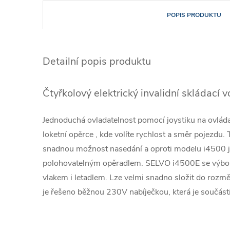
POPIS PRODUKTU
Detailní popis produktu
Čtyřkolový elektrický invalidní skládací 
Jednoduchá ovladatelnost pomocí joystiku na ovlá
loketní opěrce , kde volíte rychlost a směr pojezdu.
snadnou možnost nasedání a oproti modelu i4500 j
polohovatelným opěradlem. SELVO i4500E se výborn
vlakem i letadlem. Lze velmi snadno složit do rozm
je řešeno běžnou 230V nabíječkou, která je součástí