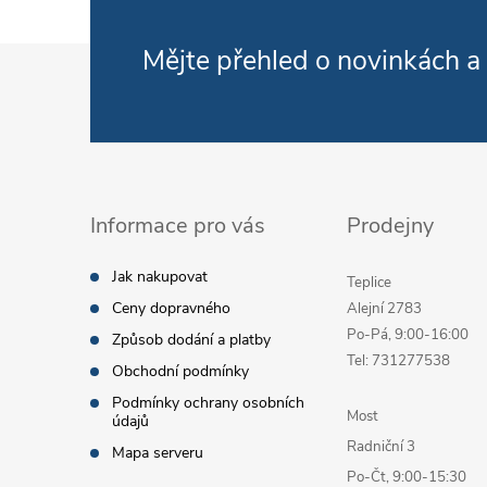
Zápatí
Mějte přehled o novinkách
a
Informace pro vás
Prodejny
Jak nakupovat
Teplice
Ceny dopravného
Alejní 2783
Po-Pá, 9:00-16:00
Způsob dodání a platby
Tel: 731277538
Obchodní podmínky
Podmínky ochrany osobních
Most
údajů
Radniční 3
Mapa serveru
Po-Čt, 9:00-15:30