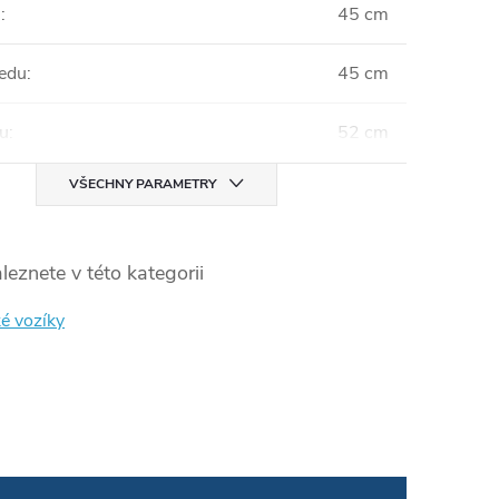
u
:
45 cm
edu
:
45 cm
u
:
52 cm
VŠECHNY PARAMETRY
leznete v této kategorii
ké vozíky