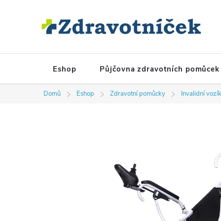
Přejít na obsah
Eshop
Půjčovna zdravotních pomůcek
Domů
Eshop
Zdravotní pomůcky
Invalidní vozí