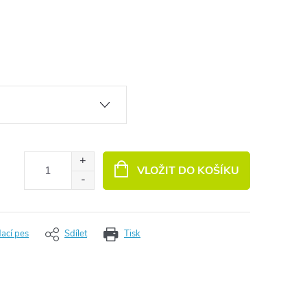
VLOŽIT DO KOŠÍKU
dací pes
Sdílet
Tisk