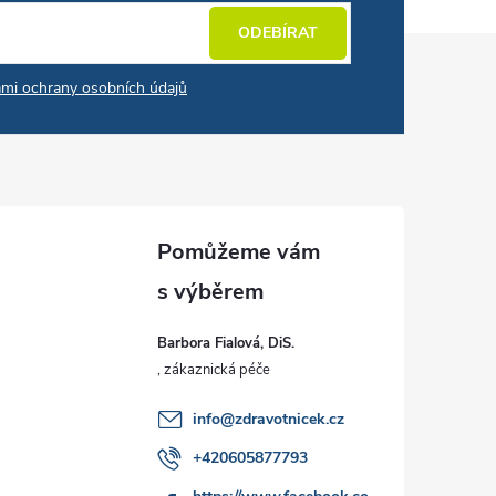
ODEBÍRAT
mi ochrany osobních údajů
Barbora Fialová, DiS.
info
@
zdravotnicek.cz
+420605877793