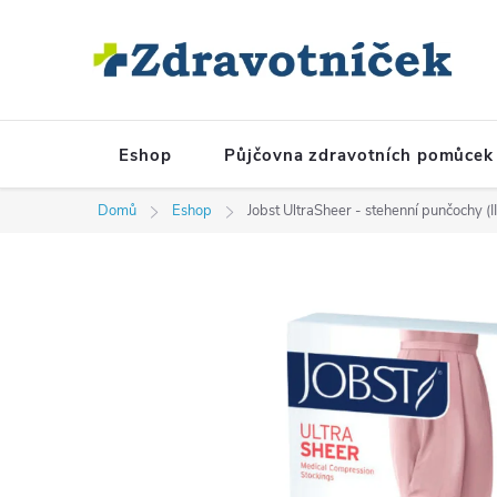
Přejít na obsah
Eshop
Půjčovna zdravotních pomůcek
Domů
Eshop
Jobst UltraSheer - stehenní punčochy (II