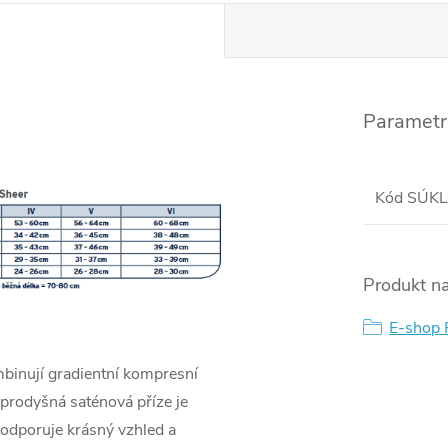
Parametr
Kód SÚKL
Produkt na
E-shop
inují gradientní kompresní
, prodyšná saténová příze je
podporuje krásný vzhled a