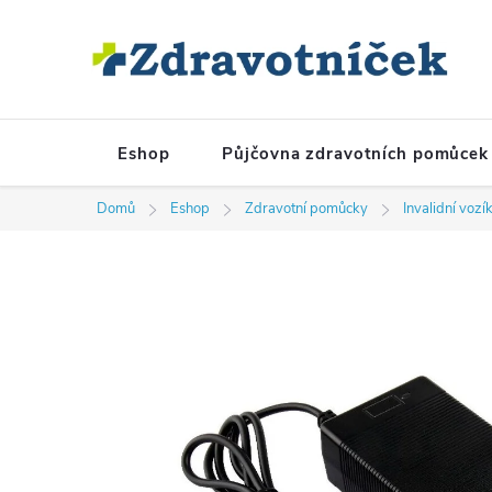
Přejít na obsah
Eshop
Půjčovna zdravotních pomůcek
Domů
Eshop
Zdravotní pomůcky
Invalidní vozí