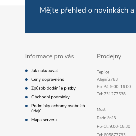
Zápatí
Mějte přehled o novinkách
a
Informace pro vás
Prodejny
Jak nakupovat
Teplice
Ceny dopravného
Alejní 2783
Po-Pá, 9:00-16:00
Způsob dodání a platby
Tel: 731277538
Obchodní podmínky
Podmínky ochrany osobních
Most
údajů
Radniční 3
Mapa serveru
Po-Čt, 9:00-15:30
Tel: 605877793