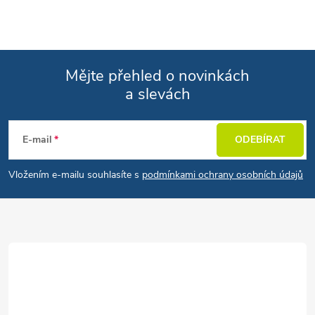
Mějte přehled o novinkách
a slevách
Zápatí
E-mail
ODEBÍRAT
Vložením e-mailu souhlasíte s
podmínkami ochrany osobních údajů