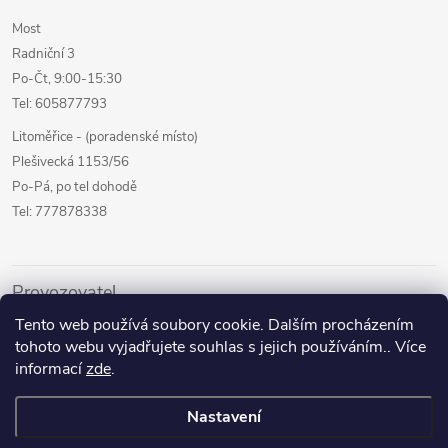
Most
Radniční 3
Po-Čt, 9:00-15:30
Tel: 605877793
Litoměřice - (poradenské místo)
Plešivecká 1153/56
Po-Pá, po tel dohodě
Tel: 777878338
Provozovatel
Tento web používá soubory cookie. Dalším procházením
Internetový prodej
tohoto webu vyjadřujete souhlas s jejich používáním.. Více
Kamenné prodejny
informací
zde
.
Půjčovna pomůcek
Nastavení
Poradenství a služby