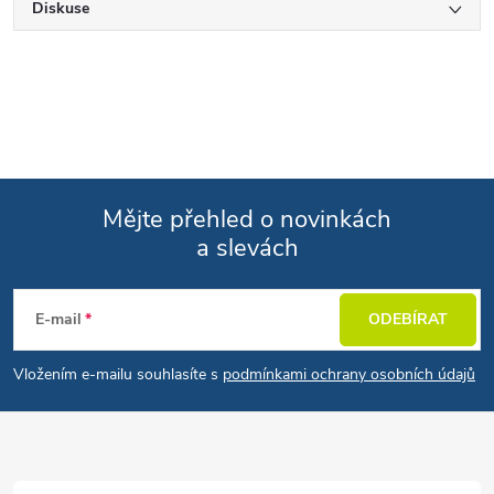
Diskuse
Mějte přehled o novinkách
a slevách
Zápatí
E-mail
ODEBÍRAT
Vložením e-mailu souhlasíte s
podmínkami ochrany osobních údajů