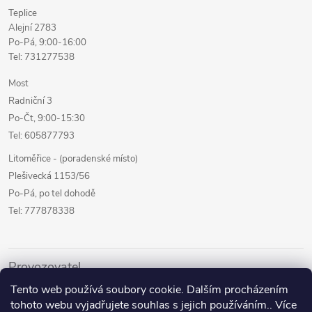
Teplice
Alejní 2783
Po-Pá, 9:00-16:00
Tel: 731277538
Most
Radniční 3
Po-Čt, 9:00-15:30
Tel: 605877793
Litoměřice - (poradenské místo)
Plešivecká 1153/56
Po-Pá, po tel dohodě
Tel: 777878338
Provozovatel
Tento web používá soubory cookie. Dalším procházením
Internetový prodej
tohoto webu vyjadřujete souhlas s jejich používáním.. Více