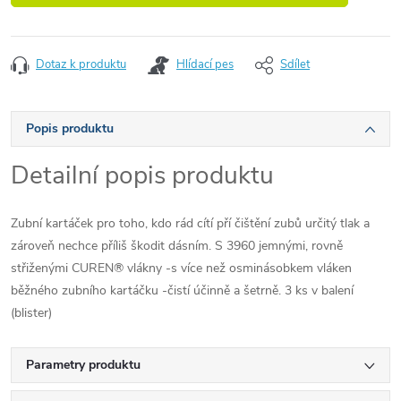
Dotaz k produktu
Hlídací pes
Sdílet
Popis produktu
Detailní popis produktu
Zubní kartáček pro toho, kdo rád cítí pří čištění zubů určitý tlak a
zároveň nechce příliš škodit dásním. S 3960 jemnými, rovně
střiženými CUREN® vlákny -s více než osminásobkem vláken
běžného zubního kartáčku -čistí účinně a šetrně. 3 ks v balení
(blister)
Parametry produktu