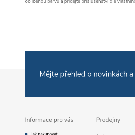
oblíbenou barvu a přidejte příslušenství dle vlastníh
Zápatí
Mějte přehled o novinkách
a
Informace pro vás
Prodejny
Jak nakupovat