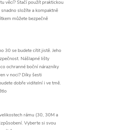
u věcí? Stačí použít praktickou
i snadno složíte a kompaktně
hodítkem můžete bezpečně
30 se budete cítit jistě. Jeho
ezpečnost. Nášlapné lišty
mco ochranné boční nárazníky
n v noci? Díky šesti
dete dobře viditelní i ve tmě.
ětlo
velikostech rámu (30, 30M a
způsobení. Vyberte si svou