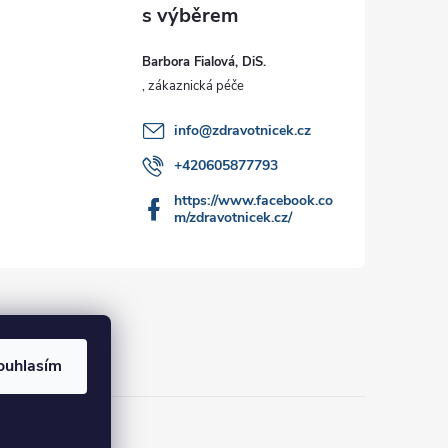
Barbora Fialová, DiS.
info
@
zdravotnicek.cz
+420605877793
https://www.facebook.co
m/zdravotnicek.cz/
ouhlasím