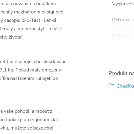
aším oceňovaným chodítkem
Výška ve 
 ocenily mezinárodní designové
Délka ve 
ký časopis öko-Test . Lehká
eriály a moderní styl - to vše
Šírka ve 
eho života!
o 30 usnadňuje jeho skladování
h 7,1 kg. Pokud máte omezený
Produkt na
odítka nastavením rukojetí do
Chodítk
 vaše pohodlí a radost z
ou funkcí jsou ergonomická
távku, můžete se bezpečně