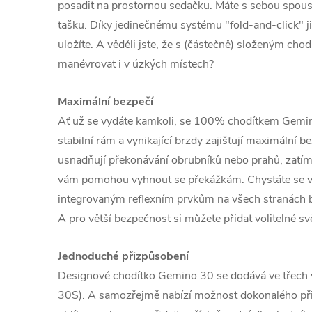
posadit na prostornou sedačku. Máte s sebou spoust
tašku. Díky jedinečnému systému "fold-and-click" j
uložíte. A věděli jste, že s (částečně) složeným c
manévrovat i v úzkých místech?
Maximální bezpečí
Ať už se vydáte kamkoli, se 100% chodítkem Gemino 
stabilní rám a vynikající brzdy zajišťují maximální b
usnadňují překonávání obrubníků nebo prahů, zatí
vám pomohou vyhnout se překážkám. Chystáte se ve
integrovaným reflexním prvkům na všech stranách bu
A pro větší bezpečnost si můžete přidat volitelné sv
Jednoduché přizpůsobení
Designové chodítko Gemino 30 se dodává ve třech 
30S). A samozřejmě nabízí možnost dokonalého při