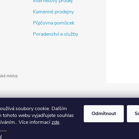
Internetový prodej
Kamenné prodejny
Půjčovna pomůcek
Poradenství a služby
ské místo)
oužívá soubory cookie. Dalším
Odmítnout
S
 tohoto webu vyjadřujete souhlas
žíváním.. Více informací
zde
.
it nastavení cookies
í