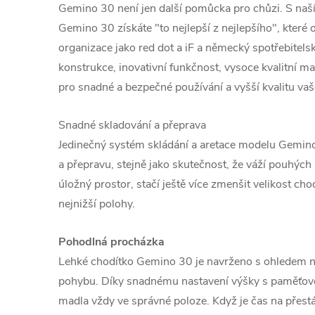
Gemino 30 není jen další pomůcka pro chůzi. S n
Gemino 30 získáte "to nejlepší z nejlepšího", které
organizace jako red dot a iF a německý spotřebitels
konstrukce, inovativní funkčnost, vysoce kvalitní mat
pro snadné a bezpečné používání a vyšší kvalitu vaš
Snadné skladování a přeprava
Jedinečný systém skládání a aretace modelu Gemin
a přepravu, stejně jako skutečnost, že váží pouhýc
úložný prostor, stačí ještě více zmenšit velikost ch
nejnižší polohy.
Pohodlná procházka
Lehké chodítko Gemino 30 je navrženo s ohledem na
pohybu. Díky snadnému nastavení výšky s paměťov
madla vždy ve správné poloze. Když je čas na přes