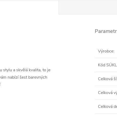
Parametr
Výrobce
:
Kód SÚKL
stylu a skvělá kvalita, to je
 vám nabízí šest barevných
Celková ší
í
Celková v
Celková d