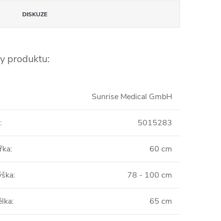
DISKUZE
y produktu:
Sunrise Medical GmbH
:
5015283
řka
:
60 cm
ýška
:
78 - 100 cm
élka
:
65 cm