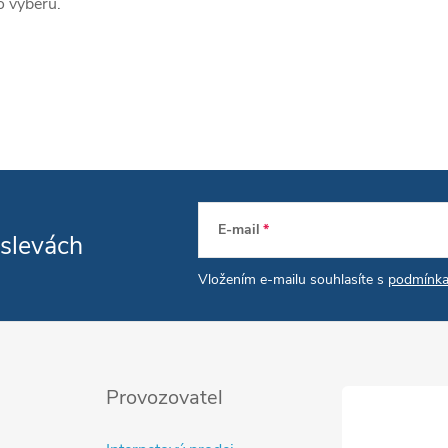
o výběru.
E-mail
 slevách
Vložením e-mailu souhlasíte s
podmínka
Provozovatel