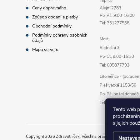
Teplice
Ceny dopravného
Alejní 2783
Po-Pá, 9:00-16:00
Způsob dodání a platby
Tel: 731277538
Obchodní podmínky
Podmínky ochrany osobních
Most
údajů
Radniční 3
Mapa serveru
Po-Čt, 9:00-15:30
Tel: 605877793
Litoměřice - (poraden
Plešivecká 1153/56
Po-Pá, po tel dohodě
Tel: 777878338
Tento web p
procházením
s jejich pou
Copyright 2026
Zdravotníček
. Všechna práva vyhrazena.
Uprav
Nastaven