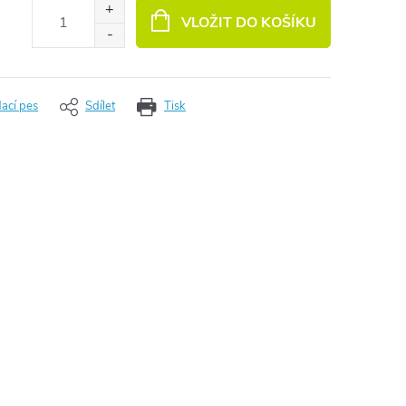
VLOŽIT DO KOŠÍKU
dací pes
Sdílet
Tisk