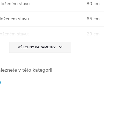
složeném stavu
:
80 cm
složeném stavu
:
65 cm
složeném stavu
:
23 cm
VŠECHNY PARAMETRY
leznete v této kategorii
a