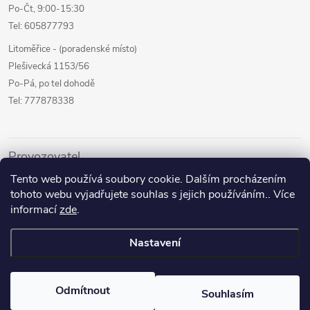
Po-Čt, 9:00-15:30
Tel: 605877793
Litoměřice - (poradenské místo)
Plešivecká 1153/56
Po-Pá, po tel dohodě
Tel: 777878338
Provozovatel
Tento web používá soubory cookie. Dalším procházením
Internetový prodej
tohoto webu vyjadřujete souhlas s jejich používáním.. Více
Kamenné prodejny
informací
zde
.
Půjčovna pomůcek
Nastavení
Poradenství a služby
Odmítnout
Souhlasím
Copyright 2026
Zdravotníček
. Všechna práva vyhrazena.
Upravit